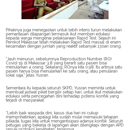
Pihaknya juga menegaskan untuk lebih intens turun melakukan
pemantauan dilapangan termasuk ikut memberi edukasi
kepada warga mengenai pelaksanaan Rapid Test. Sejauh ini
Pemkot Makassar telah melakukan Rapid Test massal di enam
kecamatan dengan jumlah yang reaktif sebanyak 130an orang.
“Jauh menurun, sebelumnya Reproduction Number (RO)
Covid-19 di Makassar 3,8 yang berarti satu pasien bisa
menularkan 4 orang. Sekarang, ROnya kita 0,98. Itu artinya satu
pasien hanya bisa menularkan ke satu orang, atau penularan
lokal saja,” jelas Yusran.
Sementara itu kepada seluruh SKPD, Yusran meminta untuk
membuat jadwal piket bergilir setiap hari, untuk ikut melakukan
edukasi serta pencegahan dini terhadap potensi konflik yang
terjadi di masyarakat.
“Lebih baik waspada dini, kasus dua hari ini cukup
memprihatinkan, apalagi kita sudah mulai memasuki tahapan
pilkada, tugas kita untuk mengantisipasi adanya konflik. Seluruh
petugas yang bekerja di lapangan akan dilengkapi dengan APD
sesuai protokol kesehatan” tegasnya.