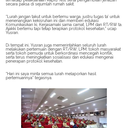
terhadap pelaksanaan Rapid Test serta pengambilan jenazah
secara paksa di sejumlah rumah sakit.
“Lurah jangan takut untuk bertemu warga, justru tugas ta’ untuk
menenangkan kekisruhan ini dan memberi edukasi.
Komunikasikan ki, Kerjasamaki sama camat, LPM dan RT/RW ta.
Ajakki bertemu tapi tetap terapkan protokol kesehatan,” ucap
Yusran.
Di tempat ini, Yusran juga memerintahkan seluruh lurah
melakukan pertemuan dengan RT/RW, LPM, tokoh masyarakat
serta tokoh pemuda untuk berkordinasi mencegah konflik,
serta terus meningkatkan sosialisasi dan edukasi mengenai
penerapan protokol kesehatan.
“Hari ini saya minta semua lurah melaporkan hasil
pertemuannya” tegasnya.