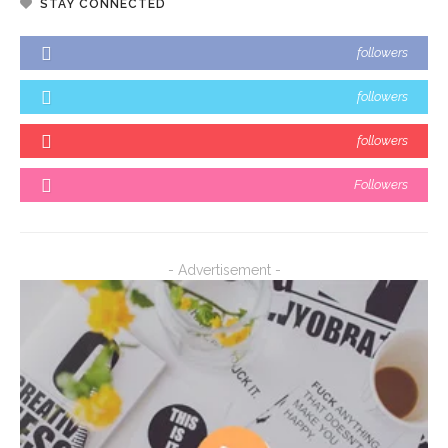
STAY CONNECTED
followers
followers
followers
Followers
- Advertisement -