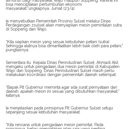
temurun bagi masyarakat Wajo maupun Soppeng. Karena ini
bisa menciptakan pertumbuhan ekonomi
masyarakat,”ungkapnya. Jumat (23/4).
Ia menyebutkan Pemerintah Provinsi Sulsel melalui Dinas
Perdagangan zsulsel akan menyiapkan mesin pemintalan sutra
di Soppeng dan Wajo.
“Kita siapkan mesin yang sesuai kebutuhan petani (sutra).
Sehingga alatnya bisa dimanfaatkan lebih baik oleh para petani,”
pungkasnya.
Sementara itu Kepala Dinas Perindustrian Sulsel, Ahmadi Akil
mengaku untuk pengadaan dua mesin pemintal di Kabupaten
Wajo dan Soppeng, Dinas Perindustrian Sulsel masih perlu
melakukan koordinasi dengan pemerintah daerah setempat.
“Bapak Plt Gubernur meminta agar ada surat pernyataan dari
daerah, apakah mesin ini sesuai yang dibutuhkan masyarakat,”
katanya.
Ia menjelaskan pada prinsipnya Plt Gubernur Sulsel setuju
sepanjang sesuai kebutuhan masyarakat.
“Kita rencana untuk pengadaan mesin pemintal. Pada
prinsipnya, beliau mengatakan jalan saja yang penting