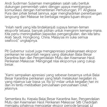
Andi Sudirman Sulaiman mengatakan salah satu bentuk
dukungan pemerintah yakni dengan upaya membangun
komunikasi dengan Kementerian Perhubungan, PT Angkasa
Pura dan pihak terkait lainnya, agar menghadirkan penerbangan
langsung dari Makasar ke berbagai negara tujuan ekspor.
“Inilah nanti yang kita tindaklanjuti supaya teman-teman
eksportir leluasa, banyak pilihan untuk mengirim kemana-mana.
Kita perlu meningkatkan kapasitas pengangkutan, dan kita tahu
Arab Saudi, Hongkong, China, Malaysia ini suka semua
seafood,” ungkapnya.
Plt Gubernur sulsel juga mengapresiasi pelaksanaan ekspor
perikanan ke sejumlah negara yang dilakukan Balai Besar
Karantina Ikan dan Pengendalian Mutu dan Keamanan Hasil
Perikanan Makassar. Mengingat nilai ekspornya yang cukup
besar.
“Kami sampaikan apresiasi yang sebesar-besarnya untuk Balai
Besar Karantina perikanan yang telah melakukan kegiatan ini,
yang nilainya luar biasa ya, Rp 97 miliar untuk kegiatan hari ini
dan ini tentu melibatkan perusahaan-perusahaan lokal,”
jelasnya.
Sementara itu, Kepala Balai Besar Karantina Ikan, Pengendalian
Mutu dan Keamanan Hasil Perikanan Makassar Sitti Chadidjah
mengaku pihaknya menggelar ekspor periode tanggal 12