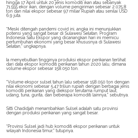
hingga 17 April untuk 20 jenis komoditi ikan atau sebanyak
71.555 ekor ikan, dengan volume pengiriman sebesar 2.075,8
ton dan nilai ekspor sebesar 97 miliar Rupiah atau senilai USD
6,9 juta.
“Meski ditengah pandemi covid ini, angka ini menunjukkan
potensi yang sangat besar di Sulawesi Selatan. Program
Indonesia Satu Ekspor yang dicanangkan hari ini memicu
pertumbuhan ekonomi yang besar khususnya di Sulawesi
Selatan,” ungkapnya.
Ia menyebutkan tingginya produksi ekspor perikanan terlihat
dari data ekspor komoditi perikanan tahun 2020 lalu, dimana
volume ekspor sebesar 158.050 ton.
“Volume ekspor sulsel tahun lalu sebesar 158.050 ton dengan
nilai ekonomi sebesar 5,47 triliun rupiah dengan berbagai jenis
komoditi perikanan yang diekspor terutama rumput laut,
udang, tuna, gurita, dan beberapa komoditi lainnya,” sebutnya.
Sitti Chadidjah menambahkan Sulsel adalah satu provinsi
dengan produksi perikanan yang sangat besar.
“Provinsi Sulsel jadi hub komoditi ekspor perikanan untuk
wilayah Indonesia timur,” tutupnya.