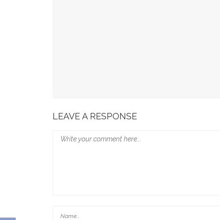
49 Ruas Jalan Program MYP Pemprov Sulsel D
Kominfo Makassar Terima Kunjungan Australia 
Tingkatkan Kepercayaan Publik
Munafri Hadiri Seminar KDKMP, Simak Langsun
Gubernur Sulsel Audiensi Dengan Kemenkeu Ba
Wali Kota Makassar Paparkan Potensi Investasi
LEAVE A RESPONSE