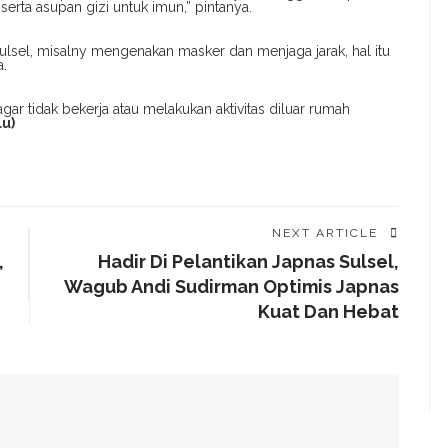
erta asupan gizi untuk imun,” pintanya.
lsel, misalny mengenakan masker dan menjaga jarak, hal itu
a.
ar tidak bekerja atau melakukan aktivitas diluar rumah
lu)
NEXT ARTICLE
,
Hadir Di Pelantikan Japnas Sulsel,
Wagub Andi Sudirman Optimis Japnas
Kuat Dan Hebat