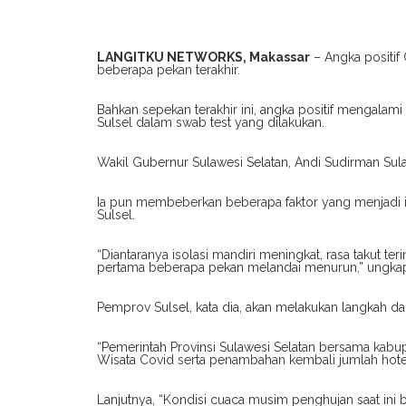
LANGITKU NETWORKS, Makassar
– Angka positif
beberapa pekan terakhir.
Bahkan sepekan terakhir ini, angka positif mengalam
Sulsel dalam swab test yang dilakukan.
Wakil Gubernur Sulawesi Selatan, Andi Sudirman Sula
Ia pun membeberkan beberapa faktor yang menjadi 
Sulsel.
“Diantaranya isolasi mandiri meningkat, rasa takut te
pertama beberapa pekan melandai menurun,” ungkap
Pemprov Sulsel, kata dia, akan melakukan langkah da
“Pemerintah Provinsi Sulawesi Selatan bersama kab
Wisata Covid serta penambahan kembali jumlah hotel,
Lanjutnya, “Kondisi cuaca musim penghujan saat ini