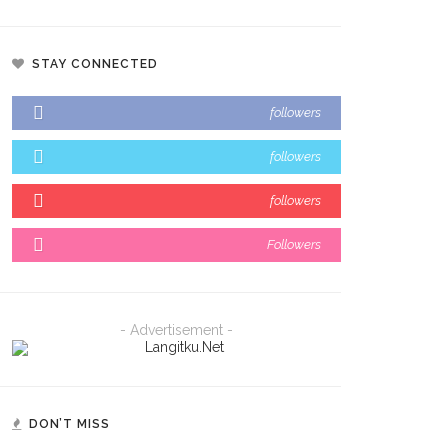
STAY CONNECTED
followers
followers
followers
Followers
- Advertisement -
DON’T MISS