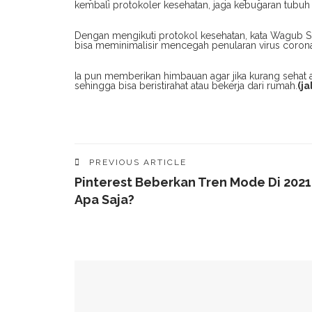
kembali protokoler kesehatan, jaga kebugaran tubuh s
Dengan mengikuti protokol kesehatan, kata Wagub Su
bisa meminimalisir mencegah penularan virus coron
Ia pun memberikan himbauan agar jika kurang sehat ag
sehingga bisa beristirahat atau bekerja dari rumah.
(ja
PREVIOUS ARTICLE
Pinterest Beberkan Tren Mode Di 2021
Apa Saja?
YOU MIGHT ALSO LIKE