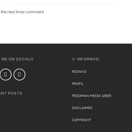
 the next time I comment.
D ME ON SOCIALS
INFORMASI
REDAKSI
PROFIL
ENT POSTS
PEDOMAN MEDIA SIBER
DAERAH
NEWS
DISCLAIMER
COPYRIGHT
DAERAH
NEWS