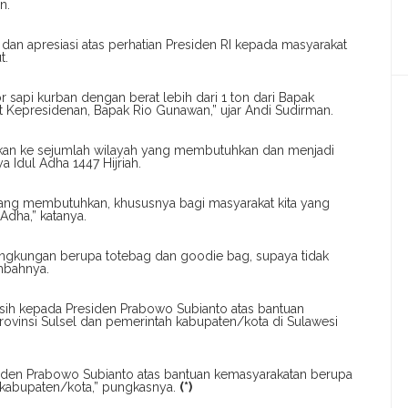
n.
n apresiasi atas perhatian Presiden RI kepada masyarakat
t.
 sapi kurban dengan berat lebih dari 1 ton dari Bapak
t Kepresidenan, Bapak Rio Gunawan,” ujar Andi Sudirman.
usikan ke sejumlah wilayah yang membutuhkan dan menjadi
 Idul Adha 1447 Hijriah.
 yang membutuhkan, khususnya bagi masyarakat kita yang
 Adha,” katanya.
ngkungan berupa totebag dan goodie bag, supaya tidak
ambahnya.
ih kepada Presiden Prabowo Subianto atas bantuan
ovinsi Sulsel dan pemerintah kabupaten/kota di Sulawesi
siden Prabowo Subianto atas bantuan kemasyarakatan berupa
 kabupaten/kota,” pungkasnya.
(*)