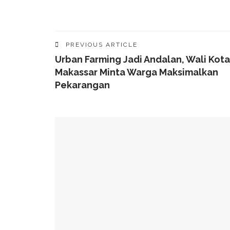
PREVIOUS ARTICLE
Urban Farming Jadi Andalan, Wali Kota
Makassar Minta Warga Maksimalkan
Pekarangan
YOU MIGHT ALSO LIKE
Munafri Hadiri Seminar KDKMP, Simak Langsun
Gubernur Sulsel Audiensi Dengan Kemenkeu Ba
Wali Kota Makassar Paparkan Potensi Investasi
Wali Kota Makassar Tekankan Perlindungan Ana