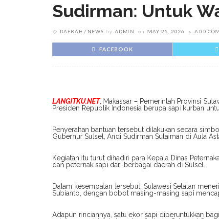
Sudirman: Untuk 
DAERAH
NEWS
by
ADMIN
on
MAY 25, 2026
ADD CO
FACEBOOK
LANGITKU.NET
, Makassar – Pemerintah Provinsi Su
Presiden Republik Indonesia berupa sapi kurban untu
Penyerahan bantuan tersebut dilakukan secara simbo
Gubernur Sulsel, Andi Sudirman Sulaiman di Aula As
Kegiatan itu turut dihadiri para Kepala Dinas Petern
dan peternak sapi dari berbagai daerah di Sulsel.
Dalam kesempatan tersebut, Sulawesi Selatan meneri
Subianto, dengan bobot masing-masing sapi mencapai
Adapun rinciannya, satu ekor sapi diperuntukkan bagi