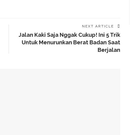
NEXT ARTICLE
Jalan Kaki Saja Nggak Cukup! Ini 5 Trik
Untuk Menurunkan Berat Badan Saat
Berjalan
g Arahan Dua Menteri Soal Penguatan Ekonomi Rakyat
has Kondisi Fiskal Dan Transfer Keuangan Daerah
 Di Investment Forum Rakornas APINDO 2026
k Di Era Digital Dan Penguatan Ruang Tumbuh