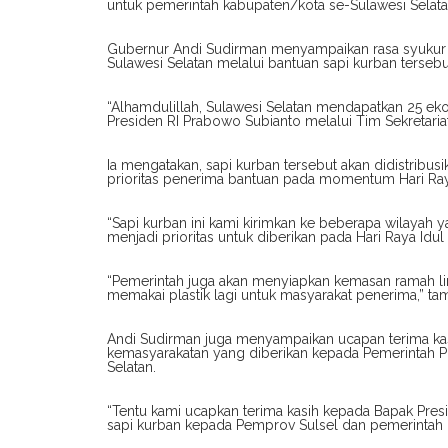
untuk pemerintah kabupaten/kota se-Sulawesi Selata
Gubernur Andi Sudirman menyampaikan rasa syukur da
Sulawesi Selatan melalui bantuan sapi kurban tersebu
“Alhamdulillah, Sulawesi Selatan mendapatkan 25 ekor
Presiden RI Prabowo Subianto melalui Tim Sekretaria
Ia mengatakan, sapi kurban tersebut akan didistrib
prioritas penerima bantuan pada momentum Hari Raya
“Sapi kurban ini kami kirimkan ke beberapa wilayah
menjadi prioritas untuk diberikan pada Hari Raya Idul
“Pemerintah juga akan menyiapkan kemasan ramah li
memakai plastik lagi untuk masyarakat penerima,” t
Andi Sudirman juga menyampaikan ucapan terima kas
kemasyarakatan yang diberikan kepada Pemerintah Pr
Selatan.
“Tentu kami ucapkan terima kasih kepada Bapak Pre
sapi kurban kepada Pemprov Sulsel dan pemerintah