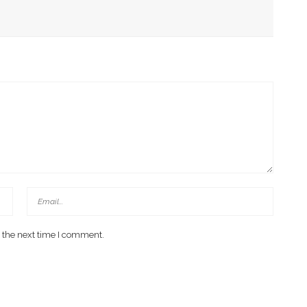
D Kawal Gerakan Pilah Sampah
 the next time I comment.