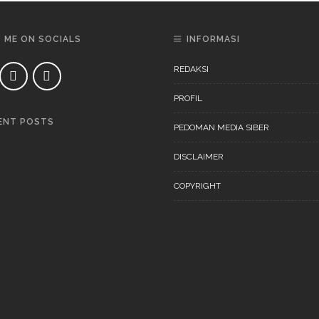
D ME ON SOCIALS
INFORMASI
REDAKSI
PROFIL
ENT POSTS
PEDOMAN MEDIA SIBER
DAERAH
NEWS
DISCLAIMER
COPYRIGHT
DAERAH
NEWS
“Ini Bukan Festival” Akan
Digelar Pertengahan
November 202
DAERAH
NEWS
“Ini Bukan Festival” Akan
Hadirkan Pertunjukan Dan
Workshop Untuk Anak-Anak