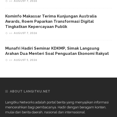
on
AUGUST 7, 2026
Kominfo Makassar Terima Kunjungan Australia
Awards, Roem Paparkan Transformasi Digital
Tingkatkan Kepercayaan Publik
on
AUGUST 7, 2026
Munafri Hadiri Seminar KDKMP, Simak Langsung
Arahan Dua Menteri Soal Penguatan Ekonomi Rakyat
on
AUGUST 5, 2026
ABOUT LANGITKU.NET
Langitku Networks adalah portal berita yang menyajikan informasi
mencerahkan bagi pembacanya. Hadir dengan beragam konten,
mulai dari berita daerah, nasional dan internasional.