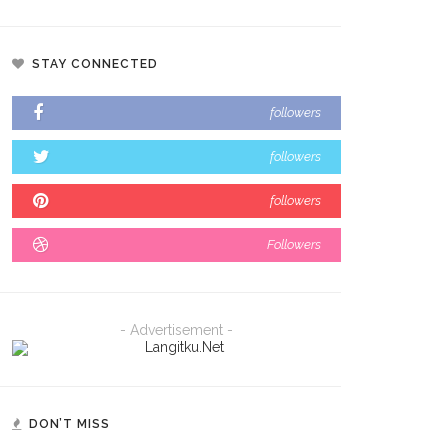
STAY CONNECTED
followers
followers
followers
Followers
- Advertisement -
DON’T MISS