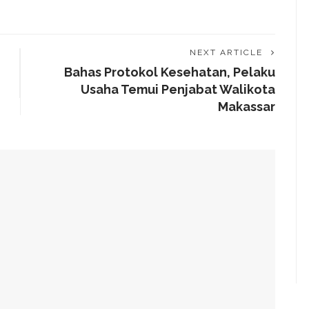
NEXT ARTICLE
Bahas Protokol Kesehatan, Pelaku
Usaha Temui Penjabat Walikota
Makassar
alam Tahap Pengerjaan
Awards, Roem Paparkan Transformasi Digital
g Arahan Dua Menteri Soal Penguatan Ekonomi Rakyat