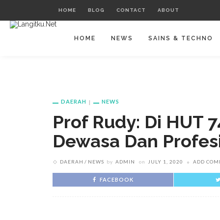
HOME
BLOG
CONTACT
ABOUT
HOME
NEWS
SAINS & TECHNO
DAERAH
NEWS
Prof Rudy: Di HUT 7
Dewasa Dan Profes
DAERAH
NEWS
by
ADMIN
on
JULY 1, 2020
ADD COM
FACEBOOK