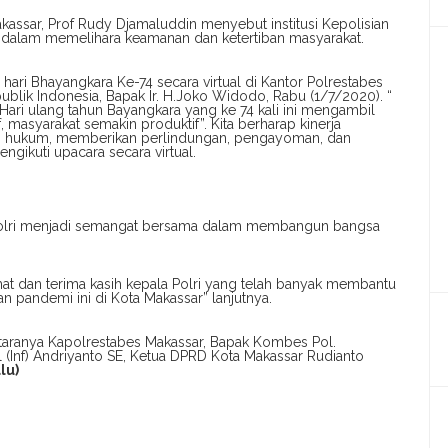
akassar, Prof Rudy Djamaluddin menyebut institusi Kepolisian
 dalam memelihara keamanan dan ketertiban masyarakat.
 hari Bhayangkara Ke-74 secara virtual di Kantor Polrestabes
blik Indonesia, Bapak Ir. H.Joko Widodo, Rabu (1/7/2020). “
 Hari ulang tahun Bayangkara yang ke 74 kali ini mengambil
masyarakat semakin produktif”. Kita berharap kinerja
n hukum, memberikan perlindungan, pengayoman, dan
ngikuti upacara secara virtual.
Polri menjadi semangat bersama dalam membangun bangsa
at dan terima kasih kepala Polri yang telah banyak membantu
 pandemi ini di Kota Makassar” lanjutnya.
antaranya Kapolrestabes Makassar, Bapak Kombes Pol.
Inf) Andriyanto SE, Ketua DPRD Kota Makassar Rudianto
alu)