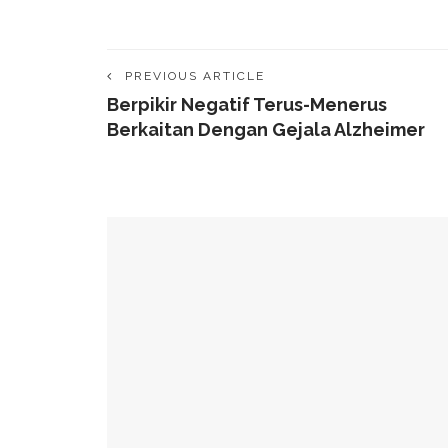
PREVIOUS ARTICLE
Berpikir Negatif Terus-Menerus
Berkaitan Dengan Gejala Alzheimer
YOU MIGHT ALSO LIKE
49 Ruas Jalan Program MYP Pemprov Sulsel D
Kominfo Makassar Terima Kunjungan Australia 
Tingkatkan Kepercayaan Publik
Munafri Hadiri Seminar KDKMP, Simak Langsun