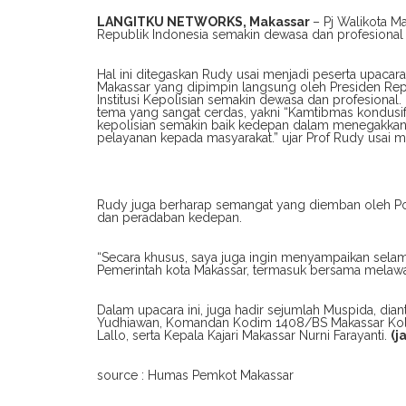
LANGITKU NETWORKS, Makassar
– Pj Walikota M
Republik Indonesia semakin dewasa dan profesional
Hal ini ditegaskan Rudy usai menjadi peserta upacara
Makassar yang dipimpin langsung oleh Presiden Repu
Institusi Kepolisian semakin dewasa dan profesional.
tema yang sangat cerdas, yakni “Kamtibmas kondusif, 
kepolisian semakin baik kedepan dalam menegakka
pelayanan kepada masyarakat.” ujar Prof Rudy usai me
Rudy juga berharap semangat yang diemban oleh 
dan peradaban kedepan.
“Secara khusus, saya juga ingin menyampaikan selam
Pemerintah kota Makassar, termasuk bersama melawan
Dalam upacara ini, juga hadir sejumlah Muspida, di
Yudhiawan, Komandan Kodim 1408/BS Makassar Kol (
Lallo, serta Kepala Kajari Makassar Nurni Farayanti.
(j
source : Humas Pemkot Makassar