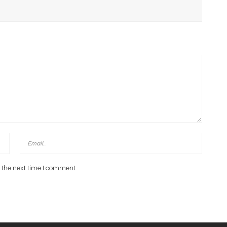
has Kondisi Fiskal Dan Transfer Keuangan Daerah
 Di Investment Forum Rakornas APINDO 2026
 the next time I comment.