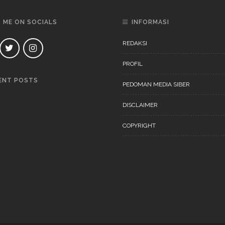
D ME ON SOCIALS
INFORMASI
REDAKSI
PROFIL
ENT POSTS
PEDOMAN MEDIA SIBER
DAERAH
NEWS
DISCLAIMER
COPYRIGHT
DAERAH
NEWS
“Ini Bukan Festival” Akan
Digelar Pertengahan
November 202
DAERAH
NEWS
“Ini Bukan Festival” Akan
Hadirkan Pertunjukan Dan
Workshop Untuk Anak-Anak