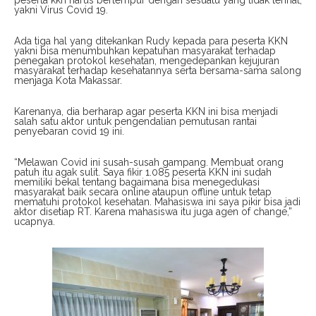
peserta kkn harus bertempur dengan sesuatu yang tidak terihat,
yakni Virus Covid 19.
Ada tiga hal yang ditekankan Rudy kepada para peserta KKN
yakni bisa menumbuhkan kepatuhan masyarakat terhadap
penegakan protokol kesehatan, mengedepankan kejujuran
masyarakat terhadap kesehatannya serta bersama-sama salong
menjaga Kota Makassar.
Karenanya, dia berharap agar peserta KKN ini bisa menjadi
salah satu aktor untuk pengendalian pemutusan rantai
penyebaran covid 19 ini.
“Melawan Covid ini susah-susah gampang. Membuat orang
patuh itu agak sulit. Saya fikir 1.085 peserta KKN ini sudah
memiliki bekal tentang bagaimana bisa menegedukasi
masyarakat baik secara online ataupun offline untuk tetap
mematuhi protokol kesehatan. Mahasiswa ini saya pikir bisa jadi
aktor disetiap RT. Karena mahasiswa itu juga agen of change,”
ucapnya.