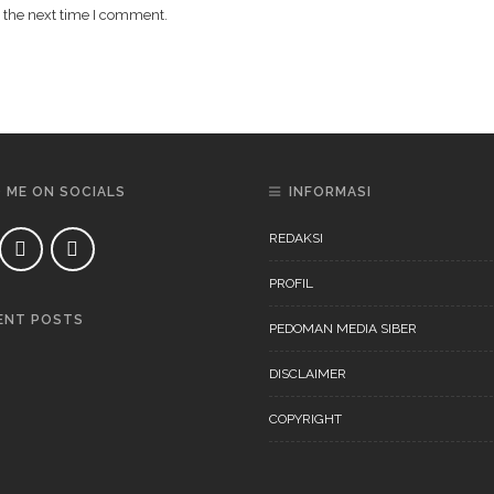
 the next time I comment.
D ME ON SOCIALS
INFORMASI
REDAKSI
PROFIL
ENT POSTS
PEDOMAN MEDIA SIBER
DAERAH
NEWS
DISCLAIMER
COPYRIGHT
DAERAH
NEWS
“Ini Bukan Festival” Akan
Digelar Pertengahan