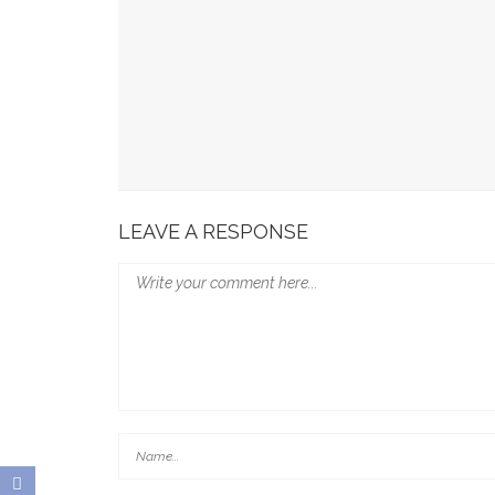
Kominfo Makassar Terima Kunjungan Australia 
Tingkatkan Kepercayaan Publik
Munafri Hadiri Seminar KDKMP, Simak Langsun
Gubernur Sulsel Audiensi Dengan Kemenkeu Ba
Wali Kota Makassar Paparkan Potensi Investasi
LEAVE A RESPONSE