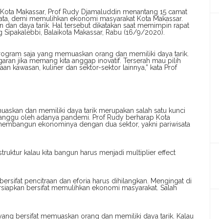
 Kota Makassar, Prof Rudy Djamaluddin menantang 15 camat
ata, demi memulihkan ekonomi masyarakat Kota Makassar.
n dan daya tarik. Hal tersebut dikatakan saat memimpin rapat
 Sipakalebbi, Balaikota Makassar, Rabu (16/9/2020).
rogram saja yang memuaskan orang dan memiliki daya tarik.
aran jika memang kita anggap inovatif. Terserah mau pilih
an kawasan, kuliner dan sektor-sektor lainnya,” kata Prof
askan dan memiliki daya tarik merupakan salah satu kunci
nggu oleh adanya pandemi. Prof Rudy berharap Kota
membangun ekonominya dengan dua sektor, yakni pariwisata
struktur kalau kita bangun harus menjadi multiplier effect
rsifat pencitraan dan eforia harus dihilangkan. Mengingat di
siapkan bersifat memulihkan ekonomi masyarakat. Salah
 yang bersifat memuaskan orang dan memiliki daya tarik. Kalau