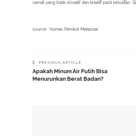
camat yang tidak inovatif dan kreatif pasti kesulitan.
source : Humas Pemkot Makassar
PREVIOUS ARTICLE
Apakah Minum Air Putih Bisa
Menurunkan Berat Badan?
YOU MIGHT ALSO LIKE
49 Ruas Jalan Program MYP Pemprov Sulsel D