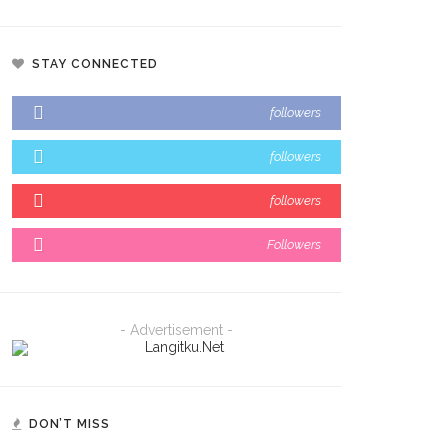
STAY CONNECTED
followers
followers
followers
Followers
- Advertisement -
DON’T MISS