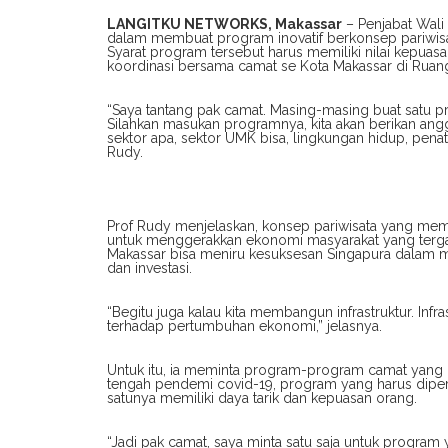
LANGITKU NETWORKS, Makassar
– Penjabat Wali
dalam membuat program inovatif berkonsep pariwis
Syarat program tersebut harus memiliki nilai kepuasa
koordinasi bersama camat se Kota Makassar di Ruang
“Saya tantang pak camat. Masing-masing buat satu p
Silahkan masukan programnya, kita akan berikan angg
sektor apa, sektor UMK bisa, lingkungan hidup, penata
Rudy.
Prof Rudy menjelaskan, konsep pariwisata yang memu
untuk menggerakkan ekonomi masyarakat yang terga
Makassar bisa meniru kesuksesan Singapura dalam 
dan investasi.
“Begitu juga kalau kita membangun infrastruktur. Infra
terhadap pertumbuhan ekonomi,” jelasnya.
Untuk itu, ia meminta program-program camat yang be
tengah pendemi covid-19, program yang harus diper
satunya memiliki daya tarik dan kepuasan orang.
“Jadi pak camat, saya minta satu saja untuk program