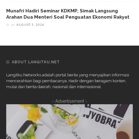
Munafri Hadiri Seminar KDKMP, Simak Langsung
Arahan Dua Menteri Soal Penguatan Ekonomi Rakyat
on
AUGUST 5, 2026
ABOUT LANGITKU.NET
Langitku Networks adalah portal berita yang menyajikan informasi
mencerahkan bagi pembacanya. Hadir dengan beragam konten,
mulai dari berita daerah, nasional dan internasional.
- Advertisement -