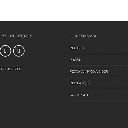
D ME ON SOCIALS
INFORMASI
REDAKSI
PROFIL
ENT POSTS
PEDOMAN MEDIA SIBER
DAERAH
NEWS
DISCLAIMER
COPYRIGHT
DAERAH
NEWS
“Ini Bukan Festival” Akan
Digelar Pertengahan
November 202