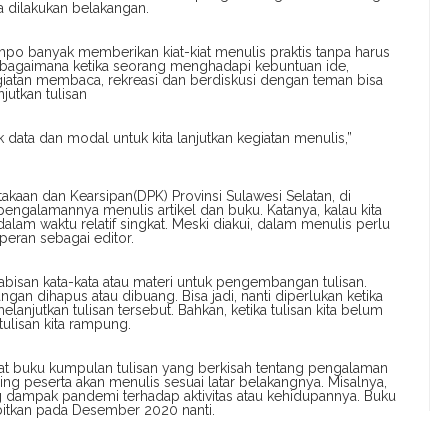
 dilakukan belakangan.
ompo banyak memberikan kiat-kiat menulis praktis tanpa harus
i bagaimana ketika seorang menghadapi kebuntuan ide,
egiatan membaca, rekreasi dan berdiskusi dengan teman bisa
utkan tulisan
k data dan modal untuk kita lanjutkan kegiatan menulis,”
kaan dan Kearsipan(DPK) Provinsi Sulawesi Selatan, di
 pengalamannya menulis artikel dan buku. Katanya, kalau kita
am waktu relatif singkat. Meski diakui, dalam menulis perlu
peran sebagai editor.
isan kata-kata atau materi untuk pengembangan tulisan.
gan dihapus atau dibuang. Bisa jadi, nanti diperlukan ketika
anjutkan tulisan tersebut. Bahkan, ketika tulisan kita belum
 tulisan kita rampung.
at buku kumpulan tulisan yang berkisah tentang pengalaman
g peserta akan menulis sesuai latar belakangnya. Misalnya,
ng dampak pandemi terhadap aktivitas atau kehidupannya. Buku
rbitkan pada Desember 2020 nanti.