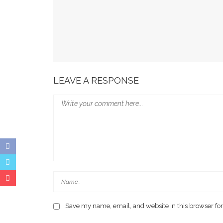
Munafri Hadiri Seminar KDKMP, Simak Langsun
Gubernur Sulsel Audiensi Dengan Kemenkeu Ba
Wali Kota Makassar Paparkan Potensi Investasi
LEAVE A RESPONSE
Save my name, email, and website in this browser for