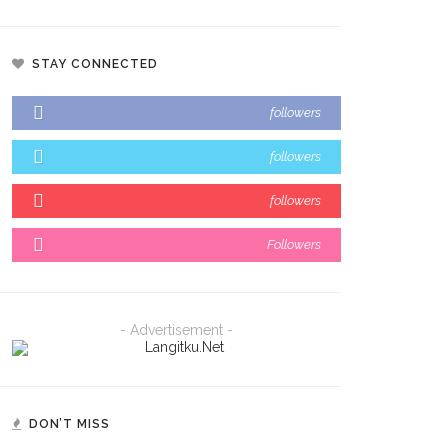
STAY CONNECTED
followers
followers
followers
Followers
- Advertisement -
DON’T MISS