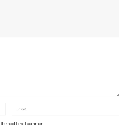
g Arahan Dua Menteri Soal Penguatan Ekonomi Rakyat
has Kondisi Fiskal Dan Transfer Keuangan Daerah
 Di Investment Forum Rakornas APINDO 2026
 the next time I comment.