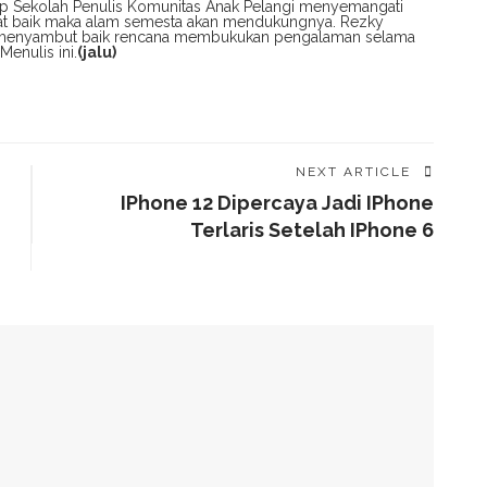
up Sekolah Penulis Komunitas Anak Pelangi menyemangati
iat baik maka alam semesta akan mendukungnya. Rezky
t, menyambut baik rencana membukukan pengalaman selama
Menulis ini.
(jalu)
NEXT ARTICLE
IPhone 12 Dipercaya Jadi IPhone
Terlaris Setelah IPhone 6
alam Tahap Pengerjaan
Awards, Roem Paparkan Transformasi Digital