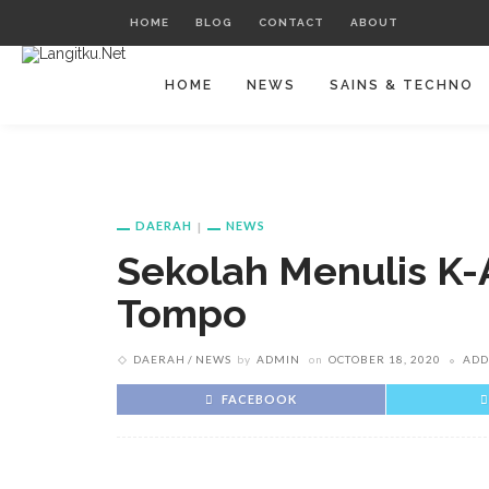
HOME
BLOG
CONTACT
ABOUT
HOME
NEWS
SAINS & TECHNO
DAERAH
NEWS
Sekolah Menulis K-
Tompo
DAERAH
NEWS
by
ADMIN
on
OCTOBER 18, 2020
ADD
FACEBOOK