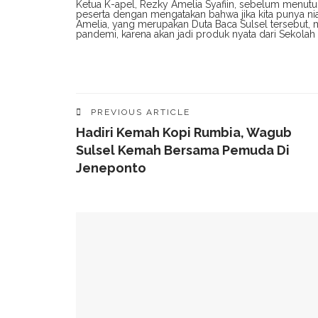
Ketua K-apel, Rezky Amelia Syafiin, sebelum menut
peserta dengan mengatakan bahwa jika kita punya n
Amelia, yang merupakan Duta Baca Sulsel tersebu
pandemi, karena akan jadi produk nyata dari Sekolah 
PREVIOUS ARTICLE
Hadiri Kemah Kopi Rumbia, Wagub
Sulsel Kemah Bersama Pemuda Di
Jeneponto
YOU MIGHT ALSO LIKE
49 Ruas Jalan Program MYP Pemprov Sulsel D
Kominfo Makassar Terima Kunjungan Australia 
Tingkatkan Kepercayaan Publik