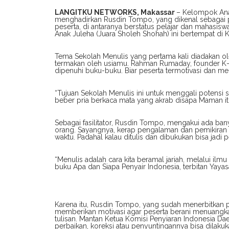
LANGITKU NETWORKS, Makassar
– Kelompok Ana
menghadirkan Rusdin Tompo, yang dikenal sebagai pen
peserta, di antaranya berstatus pelajar dan mahasisw
Anak Juleha (Juara Sholeh Shohah) ini bertempat di K
Tema Sekolah Menulis yang pertama kali diadakan ol
termakan oleh usiamu. Rahman Rumaday, founder K-ape
dipenuhi buku-buku. Biar peserta termotivasi dan men
“Tujuan Sekolah Menulis ini untuk menggali potensi 
beber pria berkaca mata yang akrab disapa Maman it
Sebagai fasilitator, Rusdin Tompo, mengakui ada ba
orang. Sayangnya, kerap pengalaman dan pemikiran it
waktu. Padahal kalau ditulis dan dibukukan bisa jadi p
“Menulis adalah cara kita beramal jariah, melalui il
buku Apa dan Siapa Penyair Indonesia, terbitan Yayasan 
Karena itu, Rusdin Tompo, yang sudah menerbitkan p
memberikan motivasi agar peserta berani menuangk
tulisan. Mantan Ketua Komisi Penyiaran Indonesia Dae
perbaikan, koreksi atau penyuntingannya bisa dilak