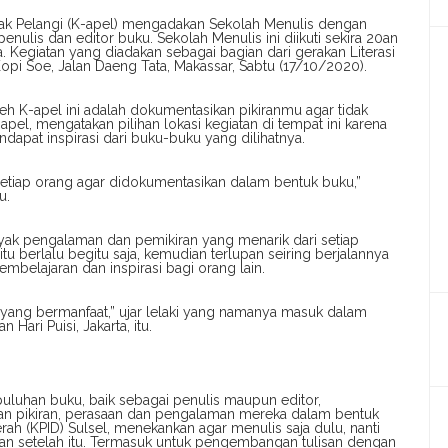
k Pelangi (K-apel) mengadakan Sekolah Menulis dengan
ulis dan editor buku. Sekolah Menulis ini diikuti sekira 20an
a. Kegiatan yang diadakan sebagai bagian dari gerakan Literasi
opi Soe, Jalan Daeng Tata, Makassar, Sabtu (17/10/2020).
eh K-apel ini adalah dokumentasikan pikiranmu agar tidak
l, mengatakan pilihan lokasi kegiatan di tempat ini karena
dapat inspirasi dari buku-buku yang dilihatnya.
setiap orang agar didokumentasikan dalam bentuk buku,”
u.
nyak pengalaman dan pemikiran yang menarik dari setiap
u berlalu begitu saja, kemudian terlupan seiring berjalannya
embelajaran dan inspirasi bagi orang lain.
mu yang bermanfaat,” ujar lelaki yang namanya masuk dalam
Hari Puisi, Jakarta, itu.
uluhan buku, baik sebagai penulis maupun editor,
an pikiran, perasaan dan pengalaman mereka dalam bentuk
rah (KPID) Sulsel, menekankan agar menulis saja dulu, nanti
ukan setelah itu. Termasuk untuk pengembangan tulisan dengan