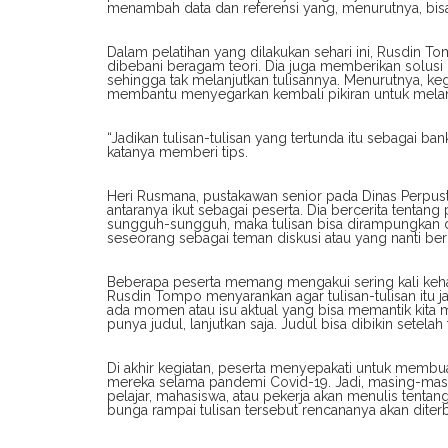
menambah data dan referensi yang, menurutnya, bisa
Dalam pelatihan yang dilakukan sehari ini, Rusdin T
dibebani beragam teori. Dia juga memberikan solus
sehingga tak melanjutkan tulisannya. Menurutnya, k
membantu menyegarkan kembali pikiran untuk melanj
“Jadikan tulisan-tulisan yang tertunda itu sebagai ban
katanya memberi tips.
Heri Rusmana, pustakawan senior pada Dinas Perpusta
antaranya ikut sebagai peserta. Dia bercerita tentang
sungguh-sungguh, maka tulisan bisa dirampungkan dal
seseorang sebagai teman diskusi atau yang nanti ber
Beberapa peserta memang mengakui sering kali kehab
Rusdin Tompo menyarankan agar tulisan-tulisan itu jan
ada momen atau isu aktual yang bisa memantik kita mel
punya judul, lanjutkan saja. Judul bisa dibikin setelah
Di akhir kegiatan, peserta menyepakati untuk membu
mereka selama pandemi Covid-19. Jadi, masing-masin
pelajar, mahasiswa, atau pekerja akan menulis tenta
bunga rampai tulisan tersebut rencananya akan dite