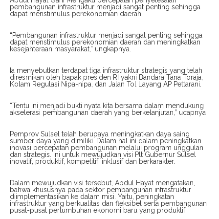
Abdul Hayat Gani Mengaku percepatan penyelesaian
pembangunan infrastruktur menjadi sangat penting sehingga
dapat menstimulus perekonomian daerah.
“Pembangunan infrastruktur menjadi sangat penting sehingga
dapat menstimulus perekonomian daerah dan meningkatkan
kesejahteraan masyarakat,” ungkapnya.
Ia menyebutkan terdapat tiga infrastruktur strategis yang telah
diresmikan oleh bapak presiden RI yakni Bandara Tana Toraja,
Kolam Regulasi Nipa-nipa, dan Jalan Tol Layang AP Pettarani.
“Tentu ini menjadi bukti nyata kita bersama dalam mendukung
akselerasi pembangunan daerah yang berkelanjutan,” ucapnya
Pemprov Sulsel telah berupaya meningkatkan daya saing
sumber daya yang dimiliki. Dalam hal ini dalam peningkatkan
inovasi percepatan pembangunan melalui program unggulan
dan strategis. Ini untuk mewujudkan visi Plt Gubernur Sulsel
inovatif, produktif, kompetitif, inklusif dan berkarakter.
Dalam mewujudkan visi tersebut, Abdul Hayat mengatakan,
bahwa khususnya pada sektor pembangunan infrastruktur
diimplementasikan ke dalam misi. Yaitu, peningkatan
infrastruktur yang berkualitas dan fleksibel serta pembangunan
pusat-pusat pertumbuhan ekonomi baru yang produktif.