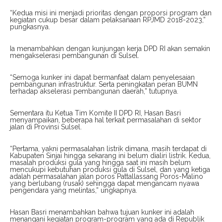
“Kedua misi ini menjadi prioritas dengan proporsi program dan
kegiatan cukup besar dalam pelaksanaan RPJMD 2018-2023,”
pungkasnya.
Ia menambahkan dengan kunjungan kerja DPD RI akan semakin
mengakselerasi pembangunan di Sulsel.
“Semoga kunker ini dapat bermanfaat dalam penyelesaian
pembangunan infrastruktur. Serta peningkatan peran BUMN
terhadap akselerasi pembangunan daerah,” tutupnya.
Sementara itu Ketua Tim Komite II DPD RI, Hasan Basri
menyampaikan, beberapa hal terkait permasalahan di sektor
jalan di Provinsi Sulsel.
“Pertama, yakni permasalahan listrik dimana, masih terdapat di
Kabupaten Sinjai hingga sekarang ini belum dialiri listrik. Kedua,
masalah produksi gula yang hingga saat ini masih belum
mencukupi kebutuhan produksi gula di Sulsel, dan yang ketiga
adalah permasalahan jalan poros Pattallassang Poros-Malino
yang berlubang (rusak) sehingga dapat mengancam nyawa
pengendara yang melintas,” ungkapnya.
Hasan Basri menambahkan bahwa tujuan kunker ini adalah
menangani kegiatan program-program yang ada di Republik