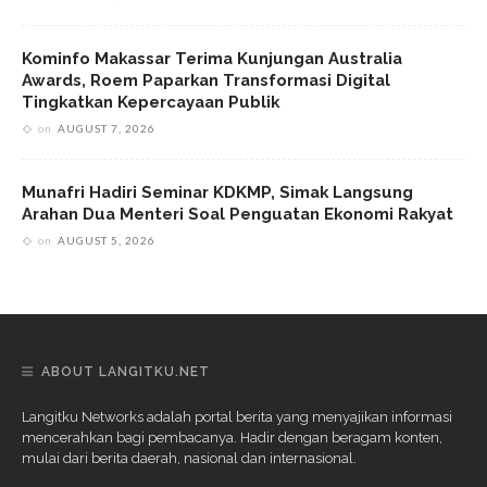
Kominfo Makassar Terima Kunjungan Australia
Awards, Roem Paparkan Transformasi Digital
Tingkatkan Kepercayaan Publik
on
AUGUST 7, 2026
Munafri Hadiri Seminar KDKMP, Simak Langsung
Arahan Dua Menteri Soal Penguatan Ekonomi Rakyat
on
AUGUST 5, 2026
ABOUT LANGITKU.NET
Langitku Networks adalah portal berita yang menyajikan informasi
mencerahkan bagi pembacanya. Hadir dengan beragam konten,
mulai dari berita daerah, nasional dan internasional.