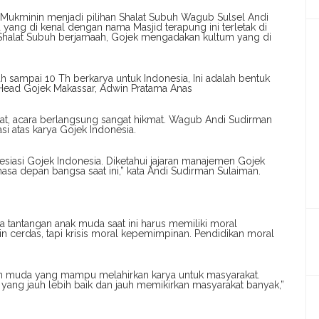
 Mukminin menjadi pilihan Shalat Subuh Wagub Sulsel Andi
yang di kenal dengan nama Masjid terapung ini terletak di
 Shalat Subuh berjamaah, Gojek mengadakan kultum yang di
ah sampai 10 Th berkarya untuk Indonesia, Ini adalah bentuk
t Head Gojek Makassar, Adwin Pratama Anas
at, acara berlangsung sangat hikmat. Wagub Andi Sudirman
 atas karya Gojek Indonesia.
siasi Gojek Indonesia. Diketahui jajaran manajemen Gojek
a depan bangsa saat ini,” kata Andi Sudirman Sulaiman.
antangan anak muda saat ini harus memiliki moral
n cerdas, tapi krisis moral kepemimpinan. Pendidikan moral
pin muda yang mampu melahirkan karya untuk masyarakat.
yang jauh lebih baik dan jauh memikirkan masyarakat banyak,”