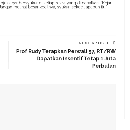
ek agar bersyukur di setiap rejeki yang di dapatkan. “Kejar
angan melihat besar kecilnya, syukuri sekecil apapun itu,”
NEXT ARTICLE
a
Prof Rudy Terapkan Perwali 57, RT/RW
Dapatkan Insentif Tetap 1 Juta
Perbulan
alam Tahap Pengerjaan
Awards, Roem Paparkan Transformasi Digital