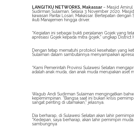
LANGITKU NETWORKS, Makassar
– Masjid Amirul
Sudirman Sulaiman, Selasa 3 November 2020. Masjid 
kawasan Pantai Losari, Makassar. Bertepatan dengan
ikuti Manajemen hingga driver.
“Kegiatan ini sebagai bukti perjalanan Gojek yang tel
apresiasi Gojek kepada mitra gojek,” ungkap Distric
Dengan tetap mematuhi protokol kesehatan yang ket
Sulaiman dalam sambutannya menyampaikan apresiasi
“Kami Pemerintah Provinsi Sulawesi Selatan mengapre
adalah anak muda, dan anak muda merupakan aset mas
Wagub Andi Sudirman Sulaiman mengingatkan bahwa t
kepemimpinan. “Bangsa saat ini bukan krisis pemimpi
sangat penting di utamakan,” jelasnya.
Dia berharap, di Sulawesi Selatan akan lahir pemim
“Kedepan, saya berharap, akan lahir pemimpin muda 
sambungnya