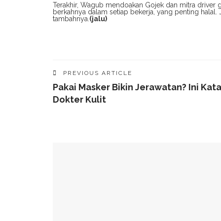
Terakhir, Wagub mendoakan Gojek dan mitra driver goj
berkahnya dalam setiap bekerja, yang penting halal. J
tambahnya.
(jalu)
PREVIOUS ARTICLE
Pakai Masker Bikin Jerawatan? Ini Kat
Dokter Kulit
YOU MIGHT ALSO LIKE
49 Ruas Jalan Program MYP Pemprov Sulsel D
Kominfo Makassar Terima Kunjungan Australia 
Tingkatkan Kepercayaan Publik