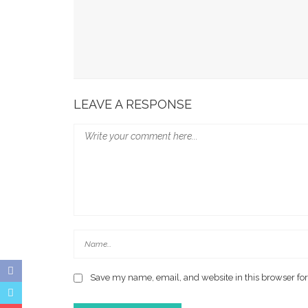
Munafri Hadiri Seminar KDKMP, Simak Langsun
Gubernur Sulsel Audiensi Dengan Kemenkeu Ba
Wali Kota Makassar Paparkan Potensi Investasi
LEAVE A RESPONSE
Save my name, email, and website in this browser for