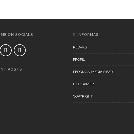
 ME ON SOCIALS
INFORMASI
REDAKSI
PROFIL
ENT POSTS
PEDOMAN MEDIA SIBER
DAERAH
NEWS
DISCLAIMER
COPYRIGHT
DAERAH
NEWS
“Ini Bukan Festival” Akan
Digelar Pertengahan
November 202