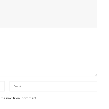
g Arahan Dua Menteri Soal Penguatan Ekonomi Rakyat
has Kondisi Fiskal Dan Transfer Keuangan Daerah
 Di Investment Forum Rakornas APINDO 2026
 the next time I comment.