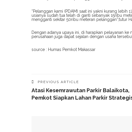
“Pelanggan kami (PDAM) saat ini yakni kurang lebih
usianya sudah tua telah di ganti sebanyak 15ribu met
mengganti sekitar 50ribu meteran pelanggan”,tutur 
Dengan adanya upaya ini, di harapkan pelayanan ke 
perusahaan juga dapat sejalan dengan usaha tersebut.
source : Humas Pemkot Makassar
PREVIOUS ARTICLE
Atasi Kesemrawutan Parkir Balaikota,
Pemkot Siapkan Lahan Parkir Strategi
YOU MIGHT ALSO LIKE