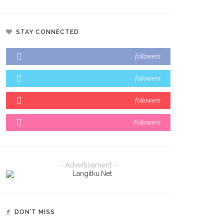
STAY CONNECTED
followers
followers
followers
Followers
- Advertisement -
DON’T MISS