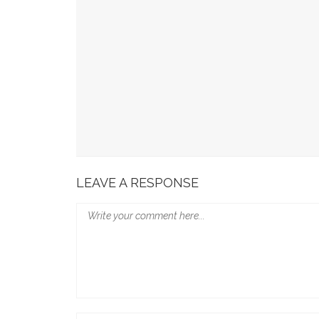
49 Ruas Jalan Program MYP Pemprov Sulsel D
Kominfo Makassar Terima Kunjungan Australia 
Tingkatkan Kepercayaan Publik
Munafri Hadiri Seminar KDKMP, Simak Langsun
Gubernur Sulsel Audiensi Dengan Kemenkeu Ba
Wali Kota Makassar Paparkan Potensi Investasi
LEAVE A RESPONSE