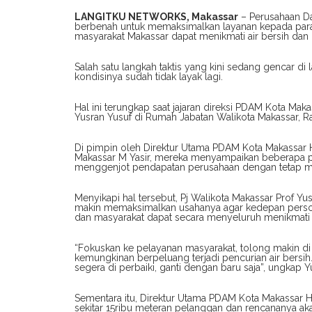
LANGITKU NETWORKS, Makassar
– Perusahaan Da
berbenah untuk memaksimalkan layanan kepada para 
masyarakat Makassar dapat menikmati air bersih da
Salah satu langkah taktis yang kini sedang gencar d
kondisinya sudah tidak layak lagi.
Hal ini terungkap saat jajaran direksi PDAM Kota Mak
Yusran Yusuf di Rumah Jabatan Walikota Makassar, R
Di pimpin oleh Direktur Utama PDAM Kota Makass
Makassar M Yasir, mereka menyampaikan beberapa p
menggenjot pendapatan perusahaan dengan tetap m
Menyikapi hal tersebut, Pj Walikota Makassar Prof 
makin memaksimalkan usahanya agar kedepan persoal
dan masyarakat dapat secara menyeluruh menikmati a
“Fokuskan ke pelayanan masyarakat, tolong makin di m
kemungkinan berpeluang terjadi pencurian air bersi
segera di perbaiki, ganti dengan baru saja”, ungkap Y
Sementara itu, Direktur Utama PDAM Kota Makassar 
sekitar 15ribu meteran pelanggan dan rencananya aka