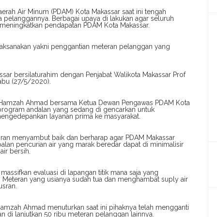
erah Air Minum (PDAM) Kota Makassar saat ini tengah
pelanggannya. Berbagai upaya di lakukan agar seluruh
n meningkatkan pendapatan PDAM Kota Makassar.
i laksanakan yakni penggantian meteran pelanggan yang
assar bersilaturahim dengan Penjabat Walikota Makassar Prof
abu (27/5/2020).
ar Hamzah Ahmad bersama Ketua Dewan Pengawas PDAM Kota
rogram andalan yang sedang di gencarkan untuk
engedepankan layanan prima ke masyarakat.
Yusran menyambut baik dan berharap agar PDAM Makassar
an pencurian air yang marak beredar dapat di minimalisir
ir bersih.
assifkan evaluasi di lapangan titik mana saja yang
h. Meteran yang usianya sudah tua dan menghambat suply air
usran.
Hamzah Ahmad menuturkan saat ini pihaknya telah mengganti
n di lanjutkan 50 ribu meteran pelanggan lainnya.