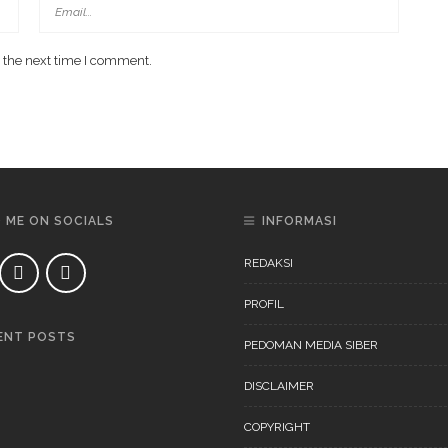
 the next time I comment.
D ME ON SOCIALS
INFORMASI
REDAKSI
PROFIL
ENT POSTS
PEDOMAN MEDIA SIBER
DAERAH
NEWS
DISCLAIMER
COPYRIGHT