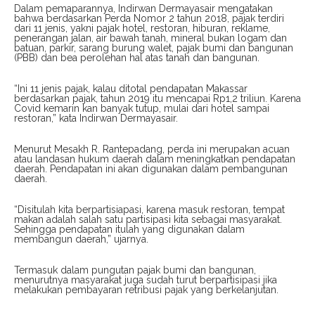
Dalam pemaparannya, Indirwan Dermayasair mengatakan
bahwa berdasarkan Perda Nomor 2 tahun 2018, pajak terdiri
dari 11 jenis, yakni pajak hotel, restoran, hiburan, reklame,
penerangan jalan, air bawah tanah, mineral bukan logam dan
batuan, parkir, sarang burung walet, pajak bumi dan bangunan
(PBB) dan bea perolehan hal atas tanah dan bangunan.
“Ini 11 jenis pajak, kalau ditotal pendapatan Makassar
berdasarkan pajak, tahun 2019 itu mencapai Rp1,2 triliun. Karena
Covid kemarin kan banyak tutup, mulai dari hotel sampai
restoran,” kata Indirwan Dermayasair.
Menurut Mesakh R. Rantepadang, perda ini merupakan acuan
atau landasan hukum daerah dalam meningkatkan pendapatan
daerah. Pendapatan ini akan digunakan dalam pembangunan
daerah.
“Disitulah kita berpartisiapasi, karena masuk restoran, tempat
makan adalah salah satu partisipasi kita sebagai masyarakat.
Sehingga pendapatan itulah yang digunakan dalam
membangun daerah,” ujarnya.
Termasuk dalam pungutan pajak bumi dan bangunan,
menurutnya masyarakat juga sudah turut berpartisipasi jika
melakukan pembayaran retribusi pajak yang berkelanjutan.