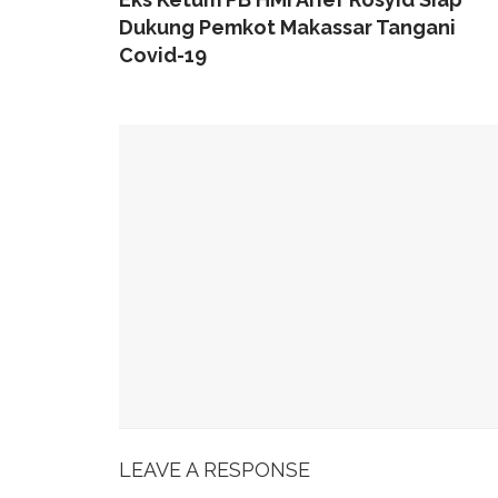
Dukung Pemkot Makassar Tangani
Covid-19
YOU MIGHT ALSO LIKE
49 Ruas Jalan Program MYP Pemprov Sulsel D
Kominfo Makassar Terima Kunjungan Australia 
Tingkatkan Kepercayaan Publik
Munafri Hadiri Seminar KDKMP, Simak Langsun
Gubernur Sulsel Audiensi Dengan Kemenkeu Ba
Wali Kota Makassar Paparkan Potensi Investasi
LEAVE A RESPONSE