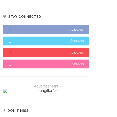
STAY CONNECTED
followers
followers
followers
Followers
- Advertisement -
DON’T MISS