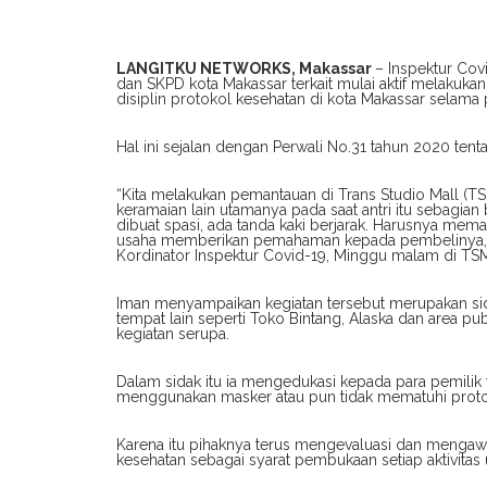
LANGITKU NETWORKS, Makassar
– Inspektur Co
dan SKPD kota Makassar terkait mulai aktif melakukan
disiplin protokol kesehatan di kota Makassar selam
Hal ini sejalan dengan Perwali No.31 tahun 2020 te
“Kita melakukan pemantauan di Trans Studio Mall (T
keramaian lain utamanya pada saat antri itu sebagian
dibuat spasi, ada tanda kaki berjarak. Harusnya mem
usaha memberikan pemahaman kepada pembelinya,” u
Kordinator Inspektur Covid-19, Minggu malam di TSM
Iman menyampaikan kegiatan tersebut merupakan sida
tempat lain seperti Toko Bintang, Alaska dan area pu
kegiatan serupa.
Dalam sidak itu ia mengedukasi kepada para pemilik 
menggunakan masker atau pun tidak mematuhi proto
Karena itu pihaknya terus mengevaluasi dan mengawa
kesehatan sebagai syarat pembukaan setiap aktivitas