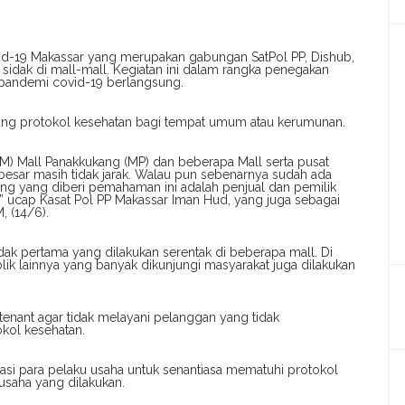
vid-19 Makassar yang merupakan gabungan SatPol PP, Dishub,
 sidak di mall-mall. Kegiatan ini dalam rangka penegakan
a pandemi covid-19 berlangsung.
ntang protokol kesehatan bagi tempat umum atau kerumunan.
SM) Mall Panakkukang (MP) dan beberapa Mall serta pusat
 besar masih tidak jarak. Walau pun sebenarnya sudah ada
ang yang diberi pemahaman ini adalah penjual dan pemilik
cap Kasat Pol PP Makassar Iman Hud, yang juga sebagai
, (14/6).
k pertama yang dilakukan serentak di beberapa mall. Di
blik lainnya yang banyak dikunjungi masyarakat juga dilakukan
tenant agar tidak melayani pelanggan yang tidak
kol kesehatan.
si para pelaku usaha untuk senantiasa mematuhi protokol
 usaha yang dilakukan.