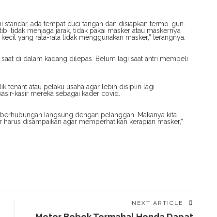
i standar, ada tempat cuci tangan dan disiapkan termo-gun.
b, tidak menjaga jarak, tidak pakai masker atau maskernya
kecil yang rata-rata tidak menggunakan masker,” terangnya.
saat di dalam kadang dilepas. Belum lagi saat antri membeli
 tenant atau pelaku usaha agar lebih disiplin lagi
sir-kasir mereka sebagai kader covid.
ng berhubungan langsung dengan pelanggan. Makanya kita
arus disampaikan agar memperhatikan kerapian masker,”
NEXT ARTICLE
Motor Bebek Termahal Honda Dapat