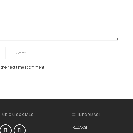
 the next time I comment.
D ME ON SOCIALS
INFORMASI
REDAKSI