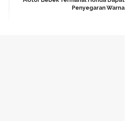
Penyegaran Warna
alam Tahap Pengerjaan
Awards, Roem Paparkan Transformasi Digital
g Arahan Dua Menteri Soal Penguatan Ekonomi Rakyat
has Kondisi Fiskal Dan Transfer Keuangan Daerah
 Di Investment Forum Rakornas APINDO 2026