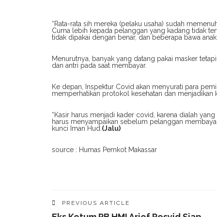
“Rata-rata sih mereka (pelaku usaha) sudah memenuh
Cuma lebih kepada pelanggan yang kadang tidak terti
tidak dipakai dengan benar, dan beberapa bawa anak 
Menurutnya, banyak yang datang pakai masker tetapi 
dan antri pada saat membayar.
Ke depan, Inspektur Covid akan menyurati para pemilik
memperhatikan protokol kesehatan dan menjadikan ka
“Kasir harus menjadi kader covid, karena dialah ya
harus menyampaikan sebelum pelanggan membayar h
kunci Iman Hud.
(Jalu)
source : Humas Pemkot Makassar
PREVIOUS ARTICLE
Eks Ketum PB HMI Arief Rosyid Siap