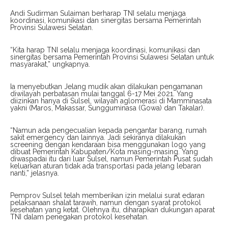
Andi Sudirman Sulaiman berharap TNI selalu menjaga
koordinasi, komunikasi dan sinergitas bersama Pemerintah
Provinsi Sulawesi Selatan.
“Kita harap TNI selalu menjaga koordinasi, komunikasi dan
sinergitas bersama Pemerintah Provinsi Sulawesi Selatan untuk
masyarakat,” ungkapnya.
Ia menyebutkan Jelang mudik akan dilakukan pengamanan
diwilayah perbatasan mulai tanggal 6-17 Mei 2021. Yang
diizinkan hanya di Sulsel, wilayah aglomerasi di Mamminasata
yakni (Maros, Makassar, Sungguminasa (Gowa) dan Takalar).
“Namun ada pengecualian kepada pengantar barang, rumah
sakit emergency dan lainnya. Jadi sekiranya dilakukan
screening dengan kendaraan bisa menggunakan logo yang
dibuat Pemerintah Kabupaten/Kota masing-masing. Yang
diwaspadai itu dari luar Sulsel, namun Pemerintah Pusat sudah
keluarkan aturan tidak ada transportasi pada jelang lebaran
nanti,” jelasnya.
Pemprov Sulsel telah memberikan izin melalui surat edaran
pelaksanaan shalat tarawih, namun dengan syarat protokol
kesehatan yang ketat. Olehnya itu, diharapkan dukungan aparat
TNI dalam penegakan protokol kesehatan.