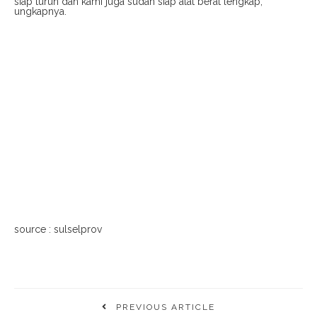
siap turun dan kami juga sudah siap alat berat lengkap,”
ungkapnya.
source : sulselprov
PREVIOUS ARTICLE