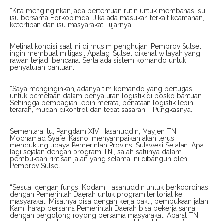
“Kita menginginkan, ada pertemuan rutin untuk membahas isu-
isu bersama Forkopimda. Jika ada masukan terkait keamanan,
ketertiban dan isu masyarakat,” ujarnya.
Melihat kondisi saat ini di musim penghujan, Pemprov Sulsel
ingin membuat mitigasi. Apalagi Sulsel dikenal wilayah yang
rawan terjadi bencana. Serta ada sistem komando untuk
penyaluran bantuan.
“Saya menginginkan, adanya tim komando yang bertugas
untuk pemetaan dalam penyaluran logistik di posko bantuan.
Sehingga pembagian lebih merata, penataan logistik lebih
terarah, mudah dikontrol dan tepat sasaran. ” Pungkasnya.
Sementara itu, Pangdam XIV Hasanuddin, Mayjen TNI
Mochamad Syafei Kasno, menyampaikan akan terus
mendukung upaya Pemerintah Provinsi Sulawesi Selatan. Apa
lagi sejalan dengan program TNI, salah satunya dalam
pembukaan rintisan jalan yang selama ini dibangun oleh
Pemprov Sulsel.
“Sesuai dengan fungsi Kodam Hasanuddin untuk berkoordinasi
dengan Pemerintah Daerah untuk program teritorial ke
masyarakat. Misalnya bisa dengan kerja bakti, pembukaan jalan.
Kami harap bersama Pemerintah Daerah bisa bekerja sama
dengan bergotong royong bersama masyarakat. Aparat TNI