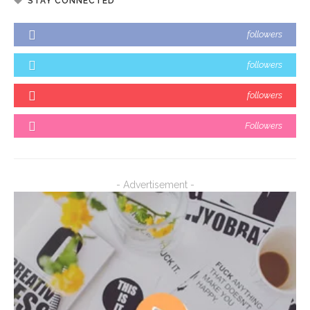
STAY CONNECTED
followers
followers
followers
Followers
- Advertisement -