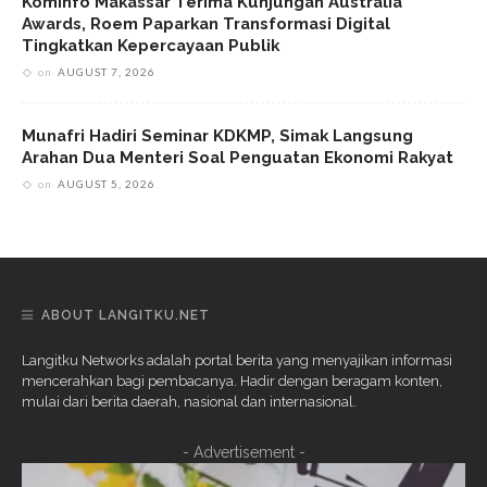
Kominfo Makassar Terima Kunjungan Australia
Awards, Roem Paparkan Transformasi Digital
Tingkatkan Kepercayaan Publik
on
AUGUST 7, 2026
Munafri Hadiri Seminar KDKMP, Simak Langsung
Arahan Dua Menteri Soal Penguatan Ekonomi Rakyat
on
AUGUST 5, 2026
ABOUT LANGITKU.NET
Langitku Networks adalah portal berita yang menyajikan informasi
mencerahkan bagi pembacanya. Hadir dengan beragam konten,
mulai dari berita daerah, nasional dan internasional.
- Advertisement -