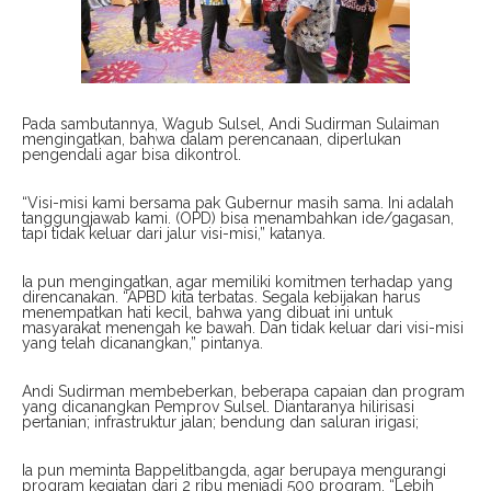
Pada sambutannya, Wagub Sulsel, Andi Sudirman Sulaiman
mengingatkan, bahwa dalam perencanaan, diperlukan
pengendali agar bisa dikontrol.
“Visi-misi kami bersama pak Gubernur masih sama. Ini adalah
tanggungjawab kami. (OPD) bisa menambahkan ide/gagasan,
tapi tidak keluar dari jalur visi-misi,” katanya.
Ia pun mengingatkan, agar memiliki komitmen terhadap yang
direncanakan. “APBD kita terbatas. Segala kebijakan harus
menempatkan hati kecil, bahwa yang dibuat ini untuk
masyarakat menengah ke bawah. Dan tidak keluar dari visi-misi
yang telah dicanangkan,” pintanya.
Andi Sudirman membeberkan, beberapa capaian dan program
yang dicanangkan Pemprov Sulsel. Diantaranya hilirisasi
pertanian; infrastruktur jalan; bendung dan saluran irigasi;
Ia pun meminta Bappelitbangda, agar berupaya mengurangi
program kegiatan dari 2 ribu menjadi 500 program. “Lebih