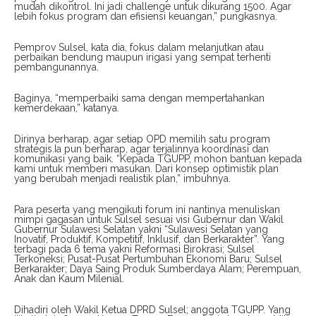
mudah dikontrol. Ini jadi challenge untuk dikurang 1500. Agar
lebih fokus program dan efisiensi keuangan,” pungkasnya.
Pemprov Sulsel, kata dia, fokus dalam melanjutkan atau
perbaikan bendung maupun irigasi yang sempat terhenti
pembangunannya.
Baginya, “memperbaiki sama dengan mempertahankan
kemerdekaan,” katanya.
Dirinya berharap, agar setiap OPD memilih satu program
strategis.Ia pun berharap, agar terjalinnya koordinasi dan
komunikasi yang baik. “Kepada TGUPP, mohon bantuan kepada
kami untuk memberi masukan. Dari konsep optimistik plan
yang berubah menjadi realistik plan,” imbuhnya.
Para peserta yang mengikuti forum ini nantinya menuliskan
mimpi gagasan untuk Sulsel sesuai visi Gubernur dan Wakil
Gubernur Sulawesi Selatan yakni “Sulawesi Selatan yang
Inovatif, Produktif, Kompetitif, Inklusif, dan Berkarakter”. Yang
terbagi pada 6 tema yakni Reformasi Birokrasi; Sulsel
Terkoneksi; Pusat-Pusat Pertumbuhan Ekonomi Baru; Sulsel
Berkarakter; Daya Saing Produk Sumberdaya Alam; Perempuan,
Anak dan Kaum Milenial.
Dihadiri oleh Wakil Ketua DPRD Sulsel; anggota TGUPP. Yang