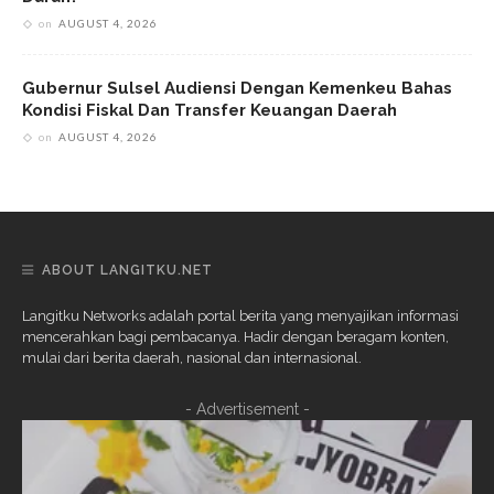
on
AUGUST 4, 2026
Gubernur Sulsel Audiensi Dengan Kemenkeu Bahas
Kondisi Fiskal Dan Transfer Keuangan Daerah
on
AUGUST 4, 2026
ABOUT LANGITKU.NET
Langitku Networks adalah portal berita yang menyajikan informasi
mencerahkan bagi pembacanya. Hadir dengan beragam konten,
mulai dari berita daerah, nasional dan internasional.
- Advertisement -