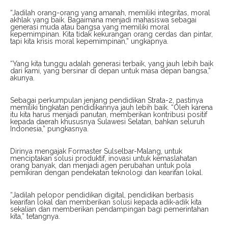
“Jadilah orang-orang yang amanah, memiliki integritas, moral
akhlak yang baik. Bagaimana menjadi mahasiswa sebagai
generasi muda atau bangsa yang memiliki moral
kepemimpinan. Kita tidak kekurangan orang cerdas dan pintar,
tapi kita krisis moral kepemimpinan,” ungkapnya.
“Yang kita tunggu adalah generasi terbaik, yang jauh lebih baik
dari kami, yang bersinar di depan untuk masa depan bangsa,”
akunya.
Sebagai perkumpulan jenjang pendidikan Strata-2, pastinya
memiliki tingkatan pendidikannya jauh lebih baik. “Oleh karena
itu kita harus menjadi panutan, memberikan kontribusi positif
kepada daerah khususnya Sulawesi Selatan, bahkan seluruh
Indonesia,” pungkasnya.
Dirinya mengajak Formaster Sulselbar-Malang, untuk
menciptakan solusi produktif, inovasi untuk kemaslahatan
orang banyak, dan menjadi agen perubahan untuk pola
pemikiran dengan pendekatan teknologi dan kearifan lokal.
“Jadilah pelopor pendidikan digital, pendidikan berbasis
kearifan lokal dan memberikan solusi kepada adik-adik kita
sekalian dan memberikan pendampingan bagi pemerintahan
kita,” tetangnya.