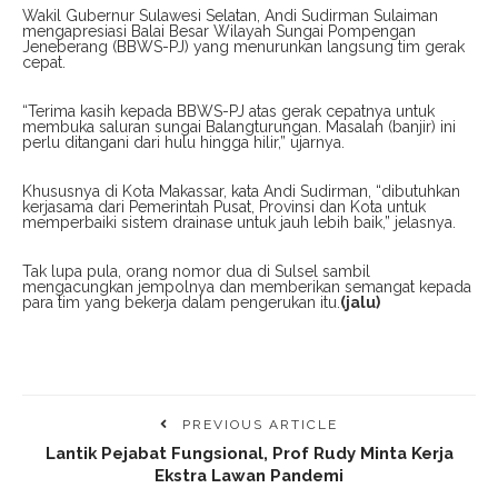
Wakil Gubernur Sulawesi Selatan, Andi Sudirman Sulaiman
mengapresiasi Balai Besar Wilayah Sungai Pompengan
Jeneberang (BBWS-PJ) yang menurunkan langsung tim gerak
cepat.
“Terima kasih kepada BBWS-PJ atas gerak cepatnya untuk
membuka saluran sungai Balangturungan. Masalah (banjir) ini
perlu ditangani dari hulu hingga hilir,” ujarnya.
Khususnya di Kota Makassar, kata Andi Sudirman, “dibutuhkan
kerjasama dari Pemerintah Pusat, Provinsi dan Kota untuk
memperbaiki sistem drainase untuk jauh lebih baik,” jelasnya.
Tak lupa pula, orang nomor dua di Sulsel sambil
mengacungkan jempolnya dan memberikan semangat kepada
para tim yang bekerja dalam pengerukan itu.
(jalu)
PREVIOUS ARTICLE
Lantik Pejabat Fungsional, Prof Rudy Minta Kerja
Ekstra Lawan Pandemi