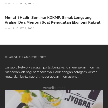
on
AUGUST 7, 2026
Munafri Hadiri Seminar KDKMP, Simak Langsung
Arahan Dua Menteri Soal Penguatan Ekonomi Rakyat
on
AUGUST 5, 2026
ABOUT LANGITKU.NET
Langitku Networks adalah portal berita yang menyajikan informasi
mencerahkan bagi pembacanya. Hadir dengan beragam konten,
mulai dari berita daerah, nasional dan internasional.
- Advertisement -