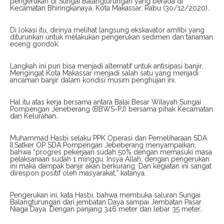
pengerukan di Sungai Balangturungan yang berada di
Kecamatan Bhiringkanaya, Kota Makassar, Rabu (30/12/2020).
Di lokasi itu, dirinya melihat langsung ekskavator amfibi yang
diturunkan untuk melakukan pengerukan sedimen dan tanaman
eceng gondok.
Langkah ini pun bisa menjadi alternatif untuk antisipasi banjir.
Mengingat Kota Makassar menjadi salah satu yang menjadi
ancaman banjir dalam kondisi musim penghujan ini.
Hal itu atas kerja bersama antara Balai Besar Wilayah Sungai
Pompengan Jeneberang (BBWS-PJ) bersama pihak Kecamatan
dan Kelurahan.
Muhammad Hasbi selaku PPK Operasi dan Pemeliharaan SDA
II,Satker OP SDA Pompengan Jebeberang menyampaikan,
bahwa “progres pekerjaan sudah 50% dengan memasuki masa
pelaksanaan sudah 1 minggu. Insya Allah, dengan pengerukan
ini maka dampak banjir akan berkurang. Dan kegiatan ini sangat
direspon positif oleh masyarakat,” katanya.
Pengerukan ini, kata Hasbi, bahwa membuka saluran Sungai
Balangturungan dari jembatan Daya sampai Jembatan Pasar
Niaga Daya. Dengan panjang 346 meter dan lebar 35 meter.