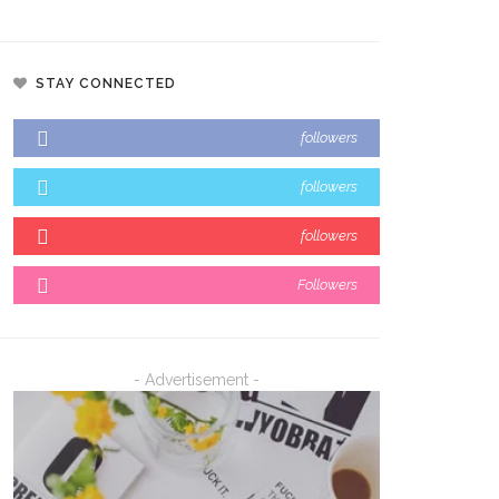
STAY CONNECTED
ernur Sulsel Audiensi
Wali Kota Makassar Paparkan
gan Kemenkeu Bahas
Potensi Investasi Di Investmen
followers
disi Fiskal Dan Transfer
Forum Rakornas APINDO 2026
angan Daerah
followers
followers
Followers
- Advertisement -