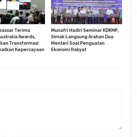
kassar Terima
Munafri Hadiri Seminar KDKMP,
Gub
ustralia Awards,
Simak Langsung Arahan Dua
Den
kan Transformasi
Menteri Soal Penguatan
Kon
gkatkan Kepercayaan
Ekonomi Rakyat
Keu