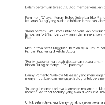
Dalam pertemuan tersebut Bulog memperkenalkan pro
Pemimpin Wilayah Perum Bulog Sulselbar Eko Pranoto
keluaran Bulog yang sudah diberikan tambahan vitam
“Kami bertemu Wali kota untuk perkenalkan produk b
tambahan fortifikan berupa vitamin dan mineral sehin
Eko.
Menurutnya beras unggulan ini telah dijual umum n
Pangan Kita) yang dikelola Bulog.
“Fortivit sebenarnya sudah dipasarkan secara umum 
binaan Bulog namanya RPK,” paparnya.
Danny Pomanto Walikota Makassar yang mendengar p
menyambut baik dan mengajak Bulog untuk bersinerg
“Ini sangat menarik artinya keamanan makanan di Maka
menentukan food security yang akan dikonsumsi mas
Untuk selanjutnya kata Danny pihaknya akan beker