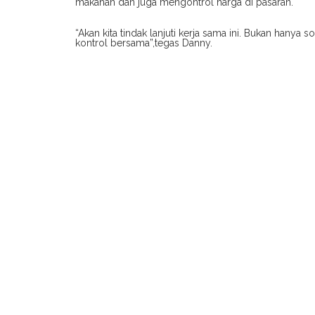
makanan dan juga mengontrol harga di pasaran.
“Akan kita tindak lanjuti kerja sama ini. Bukan hanya s
kontrol bersama”,tegas Danny.