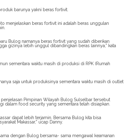
duk barunya yakni beras fortivit.
 menjelaskan beras fortivit ini adalah beras unggulan
in.
aru Bulog namanya beras fortivit yang sudah diberikan
gga gizinya lebih unggul dibandingkan beras lainnya,” kata
amun sementara waktu masih di produksi di RPK (Rumah
hanya saja untuk produksinya sementara waktu masih di outlet
enjelasan Pimpinan Wilayah Bulog Sulselbar tersebut
i dalam food security yang sementara telah disiapkan.
ssar dapat lebih terjamin. Bersama Bulog kita bisa
yarakat Makassar,” ucap Danny.
ja sama dengan Bulog bersama- sama mengawal keamanan