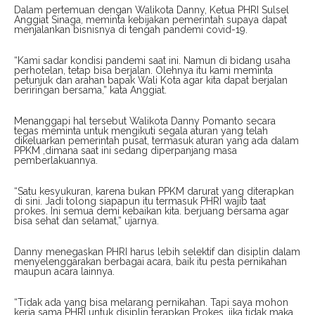
Dalam pertemuan dengan Walikota Danny, Ketua PHRI Sulsel
Anggiat Sinaga, meminta kebijakan pemerintah supaya dapat
menjalankan bisnisnya di tengah pandemi covid-19.
“Kami sadar kondisi pandemi saat ini. Namun di bidang usaha
perhotelan, tetap bisa berjalan. Olehnya itu kami meminta
petunjuk dan arahan bapak Wali Kota agar kita dapat berjalan
beriringan bersama,” kata Anggiat.
Menanggapi hal tersebut Walikota Danny Pomanto secara
tegas meminta untuk mengikuti segala aturan yang telah
dikeluarkan pemerintah pusat, termasuk aturan yang ada dalam
PPKM ,dimana saat ini sedang diperpanjang masa
pemberlakuannya.
“Satu kesyukuran, karena bukan PPKM darurat yang diterapkan
di sini. Jadi tolong siapapun itu termasuk PHRI wajib taat
prokes. Ini semua demi kebaikan kita. berjuang bersama agar
bisa sehat dan selamat,” ujarnya.
Danny menegaskan PHRI harus lebih selektif dan disiplin dalam
menyelenggarakan berbagai acara, baik itu pesta pernikahan
maupun acara lainnya.
“Tidak ada yang bisa melarang pernikahan. Tapi saya mohon
kerja sama PHRI untuk disiplin terapkan Prokes, jika tidak maka