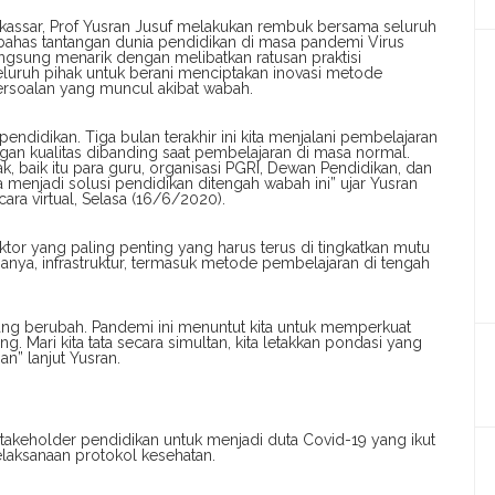
akassar, Prof Yusran Jusuf melakukan rembuk bersama seluruh
ahas tantangan dunia pendidikan di masa pandemi Virus
langsung menarik dengan melibatkan ratusan praktisi
eluruh pihak untuk berani menciptakan inovasi metode
persoalan yang muncul akibat wabah.
ndidikan. Tiga bulan terakhir ini kita menjalani pembelajaran
angan kualitas dibanding saat pembelajaran di masa normal.
 baik itu para guru, organisasi PGRI, Dewan Pendidikan, dan
a menjadi solusi pendidikan ditengah wabah ini” ujar Yusran
ara virtual, Selasa (16/6/2020).
tor yang paling penting yang harus terus di tingkatkan mutu
sianya, infrastruktur, termasuk metode pembelajaran di tengah
ng berubah. Pandemi ini menuntut kita untuk memperkuat
g. Mari kita tata secara simultan, kita letakkan pondasi yang
n” lanjut Yusran.
takeholder pendidikan untuk menjadi duta Covid-19 yang ikut
laksanaan protokol kesehatan.