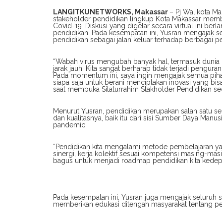
LANGITKUNETWORKS, Makassar
– Pj Walikota M
stakeholder pendidikan lingkup Kota Makassar memb
Covid-19. Diskusi yang digelar secara virtual ini ber
pendidikan. Pada kesempatan ini, Yusran mengajak s
pendidikan sebagai jalan keluar terhadap berbagai 
“Wabah virus mengubah banyak hal, termasuk dunia pe
jarak jauh. Kita sangat berharap tidak terjadi pengur
Pada momentum ini, saya ingin mengajak semua pihak,
siapa saja untuk berani menciptakan inovasi yang bis
saat membuka Silaturrahim Stakholder Pendidikan sec
Menurut Yusran, pendidikan merupakan salah satu sek
dan kualitasnya, baik itu dari sisi Sumber Daya Manu
pandemic.
“Pendidikan kita mengalami metode pembelajaran ya
sinergi, kerja kolektif sesuai kompetensi masing-masin
bagus untuk menjadi roadmap pendidikan kita kedepa
Pada kesempatan ini, Yusran juga mengajak seluruh s
memberikan edukasi ditengah masyarakat tentang pe