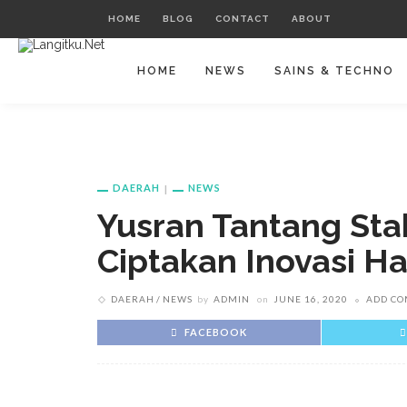
HOME
BLOG
CONTACT
ABOUT
HOME
NEWS
SAINS & TECHNO
DAERAH
NEWS
Yusran Tantang Sta
Ciptakan Inovasi H
DAERAH
NEWS
by
ADMIN
on
JUNE 16, 2020
ADD C
FACEBOOK