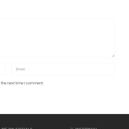
 Di Investment Forum Rakornas APINDO 2026
 the next time I comment.