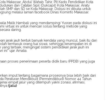
 Kota Makassar, Abdul Wahab Tahir, Plt Kadis Pendidikan Kota
udukan dan Catatan Sipil (Dukcapil) Kota Makassar, Ariaty
lah SMP dan SD se Kota Makassar. Diskusi ini dibuka untuk
angsung melalui laman facebook Dinas Kominfo Makassar.
malia Malik Hambali yang mendampingi Yusran pada diskusi ini
mi virtual ini untuk mencari solusi tentang metode yang
secara daring.
ikan jarak jauh tentuk banyak kendala yang muncul, baik itu dari
olah termasuk orang tua siswa, sehingga kesempatan ini di
ang terbaik, mengingat sistem pendidikan jarak jauh ini
 ini” ujar Amalia.
anaan proses penerimaan peserta didik baru (PPDB) yang juga
berikan imput tentang bagaimana prosesnya bisa lebih baik dari
pada Peraturan Mendikbud (Permendikbud) Nomor 44 Tahun
ai empat jalur yang ditempuh yakni zonasi, afirmasi,
utnya.
(jalu)