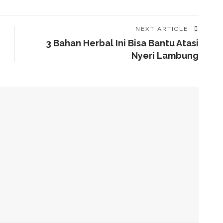
NEXT ARTICLE
3 Bahan Herbal Ini Bisa Bantu Atasi
Nyeri Lambung
alam Tahap Pengerjaan
Awards, Roem Paparkan Transformasi Digital
g Arahan Dua Menteri Soal Penguatan Ekonomi Rakyat
has Kondisi Fiskal Dan Transfer Keuangan Daerah