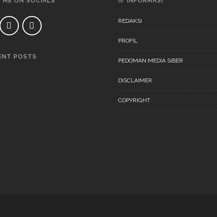
D ME ON SOCIALS
INFORMASI
REDAKSI
PROFIL
ENT POSTS
PEDOMAN MEDIA SIBER
DAERAH
NEWS
DISCLAIMER
COPYRIGHT
DAERAH
NEWS
“Ini Bukan Festival” Akan
Digelar Pertengahan
November 202
DAERAH
NEWS
“Ini Bukan Festival” Akan
Hadirkan Pertunjukan Dan
Workshop Untuk Anak-Anak