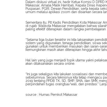
Dalam diskusi virtual ini, hadir Ketua Komisi D DPRD
Makassar, Amalia Malik Hambali, Kepala Dinas Kepend
Puspasari, PGRI, Dewan Pendidikan, serta kepala seko
umum melalui aplikasi zoom dan disiarkan secara l
Sementara itu, Plt Kadis Pendidikan Kota Makassar A
di rujab Walikota Makassar mengatakan bahwa silarah
paling efektif diterapkan dalam rangka pembelajaran 
“Selama tiga bulan terakhir ini kita laksanakan pendid
sistem yang digunakan, tenaga pendidikan, siswa sek
gunakan untuk memberikan masukan dan saran-saran y
kemungkinan masih akan diterapkan hingga akhir tahun
Hal lain yang juga menjadi topik utama yakni pelaks
akan dilaksanakan secara online.
“Ini juga sekaligus kita lakukan sosialisasi dan mem
sebelumnya. Secara teknisnya kita tetap mengacu 
2019 tentang PPDB TK, SD, SMP, SMA, dan SMK mengen
perpindahan tugas orangtua/wali, dan prestasi.” Lanj
source : Humas Pemkot Makassar