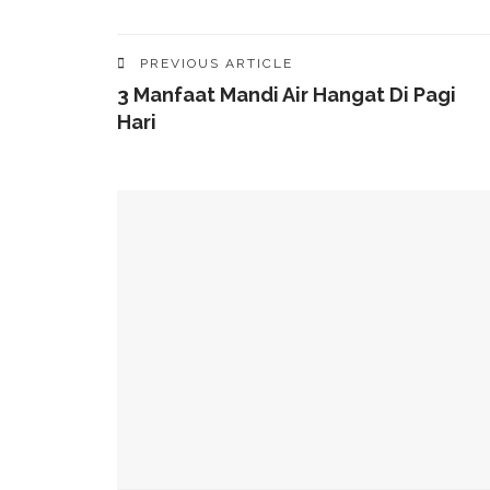
PREVIOUS ARTICLE
3 Manfaat Mandi Air Hangat Di Pagi
Hari
YOU MIGHT ALSO LIKE
49 Ruas Jalan Program MYP Pemprov Sulsel D
Kominfo Makassar Terima Kunjungan Australia 
Tingkatkan Kepercayaan Publik
Munafri Hadiri Seminar KDKMP, Simak Langsun
Gubernur Sulsel Audiensi Dengan Kemenkeu Ba