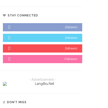
STAY CONNECTED
followers
followers
followers
Followers
- Advertisement -
DON’T MISS