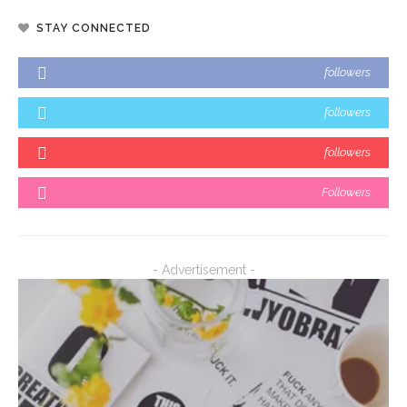
STAY CONNECTED
followers
followers
followers
Followers
- Advertisement -