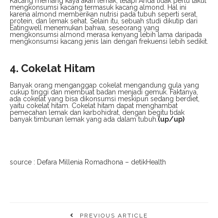
Kacang memang kaya akan lemak, tetapi Anda tidak perlu takut
mengkonsumsi kacang termasuk kacang almond. Hal ini
karena almond memberikan nutrisi pada tubuh seperti serat,
protein, dan lemak sehat. Selain itu, sebuah studi dikutip dari
Eatingwell menemukan bahwa, seseorang yang
mengkonsumsi almond merasa kenyang lebih lama daripada
mengkonsumsi kacang jenis lain dengan frekuensi lebih sedikit.
4. Cokelat Hitam
Banyak orang menganggap cokelat mengandung gula yang
cukup tinggi dan membuat badan menjadi gemuk. Faktanya,
ada cokelat yang bisa dikonsumsi meskipun sedang berdiet,
yaitu cokelat hitam. Cokelat hitam dapat menghambat
pemecahan lemak dan karbohidrat, dengan begitu tidak
banyak timbunan lemak yang ada dalam tubuh.
(
up/up)
source : Defara Millenia Romadhona – detikHealth
PREVIOUS ARTICLE