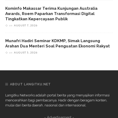
Kominfo Makassar Terima Kunjungan Australia
Awards, Roem Paparkan Transformasi Digital
Tingkatkan Kepercayaan Publik
on
AUGUST 7, 2026
Munafri Hadiri Seminar KDKMP, Simak Langsung
Arahan Dua Menteri Soal Penguatan Ekonomi Rakyat
on
AUGUST 5, 2026
ABOUT LANGITKU.NET
Langitku Networks adalah portal berita yang menyajikan informasi
mencerahkan bagi pembacanya. Hadir dengan beragam konten,
mulai dari berita daerah, nasional dan internasional.
- Advertisement -