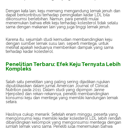
Dengan kata lain, keju memang mengandung lemak jenuh dan
dapat berkontribusi terhadap peningkatan kadar LDL bila
dikonsumsi berlebihan. Namun, para peneliti mulai
menemukan bahwa efek keju terhadap kolesterol tidak selalu
sama dengan makanan lain yang juga tinggi lemak jenuh.
Karena itu, sejumlah studi kemudian membandingkan keju
dengan sumber lemak susu lain, seperti mentega, untuk
melihat apakah keduanya memberikan dampak yang sama
terhadap kadar kolesterol.
Penelitian Terbaru: Efek Keju Ternyata Lebih
Kompleks
Salah satu penelitian yang paling sering dijadikan rujukan
dipublikasikan dalam jurnal American Journal of Clinical
Nutrition pada 2011. Dalam studi yang dipimpin Janne
Hjerpsted dan rekan-rekannya, peneliti membandingkan
konsumsi keju dan mentega yang memiliki kandungan lemak
setara.
Hasilnya cukup menarik. Setelah enam minggu, peserta yang
mengonsumsi keju memiliki kadar kolesterol LDL lebih rendah
dibandingkan kelompok yang mengonsumsi mentega dengan
jumlah lemak yang sama. Peneliti juga menemukan bahwa