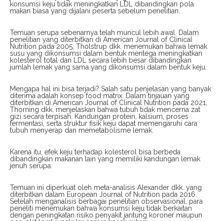
konsumsi keju tidak meningkatkan LDL dibandingkan pola
makan biasa yang dijalani peserta sebelum penelitian.
Temuan serupa sebenarnya telah muncul lebih awal. Dalam
penelitian yang diterbitkan di American Journal of Clinical
Nutrition pada 2005, Tholstrup dkk. menemukan bahwa lemak
susu yang dikonsumsi dalam bentuk mentega meningkatkan
kolesterol total dan LDL secara lebih besar dibandingkan
jumlah lemak yang sama yang dikonsumsi dalam bentuk keju.
Mengapa hal ini bisa terjadi? Salah satu penjelasan yang banyak
diterima adalah konsep food matrix. Dalam tinjauan yang
diterbitkan di American Journal of Clinical Nutrition pada 2021,
Thorning dkk. menjelaskan bahwa tubuh tidak mencerna zat
gizi secara terpisah. Kandungan protein, kalsium, proses
fermentasi, serta struktur fisik keju dapat memengaruhi cara
tubuh menyerap dan memetabolisme lemak.
Karena itu, efek keju terhadap kolesterol bisa berbeda
dibandingkan makanan lain yang memiliki kandungan lemak
jenuh serupa.
Temuan ini diperkuat oleh meta-analisis Alexander dkk. yang
diterbitkan dalam European Journal of Nutrition pada 2016.
Setelah menganalisis berbagai penelitian observasional, para
peneliti menemukan bahwa konsumsi keju tidak berkaitan
dengan peningkatan risiko penyakit jantung koroner maupun