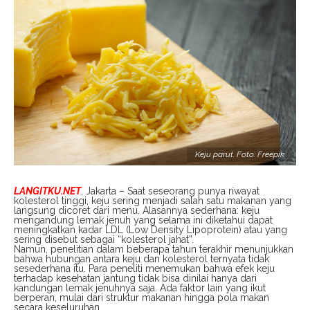
Keju parut. Foto: Freepik
LANGITKU.NET
, Jakarta – Saat seseorang punya riwayat
kolesterol tinggi, keju sering menjadi salah satu makanan yang
langsung dicoret dari menu. Alasannya sederhana: keju
mengandung lemak jenuh yang selama ini diketahui dapat
meningkatkan kadar LDL (Low Density Lipoprotein) atau yang
sering disebut sebagai “kolesterol jahat”.
Namun, penelitian dalam beberapa tahun terakhir menunjukkan
bahwa hubungan antara keju dan kolesterol ternyata tidak
sesederhana itu. Para peneliti menemukan bahwa efek keju
terhadap kesehatan jantung tidak bisa dinilai hanya dari
kandungan lemak jenuhnya saja. Ada faktor lain yang ikut
berperan, mulai dari struktur makanan hingga pola makan
secara keseluruhan.