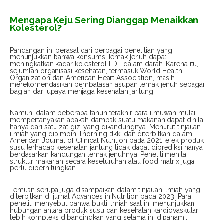
Mengapa Keju Sering Dianggap Menaikkan
Kolesterol?
Pandangan ini berasal dari berbagai penelitian yang
menunjukkan bahwa konsumsi lemak jenuh dapat
meningkatkan kadar kolesterol LDL dalam darah. Karena itu,
sejumlah organisasi kesehatan, termasuk World Health
Organization dan American Heart Association, masih
merekomendasikan pembatasan asupan lemak jenuh sebagai
bagian dari upaya menjaga kesehatan jantung.
Namun, dalam beberapa tahun terakhir para ilmuwan mulai
mempertanyakan apakah dampak suatu makanan dapat dinilai
hanya dari satu zat gizi yang dikandungnya. Menurut tinjauan
ilmiah yang dipimpin Thorning dkk. dan diterbitkan dalam
American Journal of Clinical Nutrition pada 2021, efek produk
susu terhadap kesehatan jantung tidak dapat diprediksi hanya
berdasarkan kandungan lemak jenuhnya. Peneliti menilai
struktur makanan secara keseluruhan atau food matrix juga
perlu diperhitungkan.
Temuan serupa juga disampaikan dalam tinjauan ilmiah yang
diterbitkan di jurnal Advances in Nutrition pada 2023. Para
peneliti menyebut bahwa bukti ilmiah saat ini menunjukkan
hubungan antara produk susu dan kesehatan kardiovaskular
lebih kompleks dibandingkan yang selama ini dipahami.