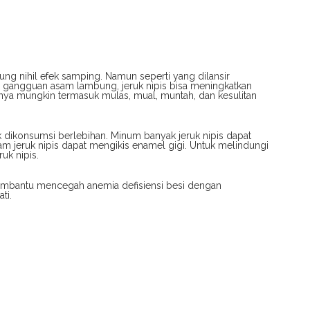
ng nihil efek samping. Namun seperti yang dilansir
i gangguan asam lambung, jeruk nipis bisa meningkatkan
nya mungkin termasuk mulas, mual, muntah, dan kesulitan
k dikonsumsi berlebihan. Minum banyak jeruk nipis dapat
am jeruk nipis dapat mengikis enamel gigi. Untuk melindungi
uk nipis.
 membantu mencegah anemia defisiensi besi dengan
ti.