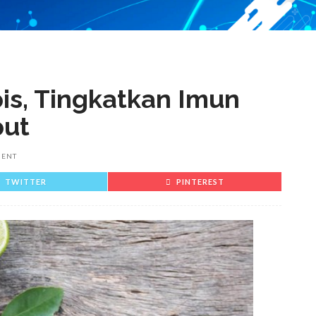
is, Tingkatkan Imun
put
MENT
TWITTER
PINTEREST