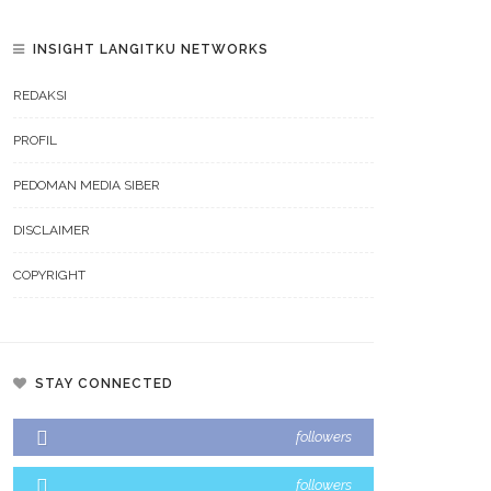
INSIGHT LANGITKU NETWORKS
REDAKSI
PROFIL
PEDOMAN MEDIA SIBER
DISCLAIMER
COPYRIGHT
STAY CONNECTED
arkah Keju Bikin Kolesterol
Lagi Tren Main Padel Waspada
followers
k? Ini Faktanya
Saraf Kejepit, Ini Kata Dokter
followers