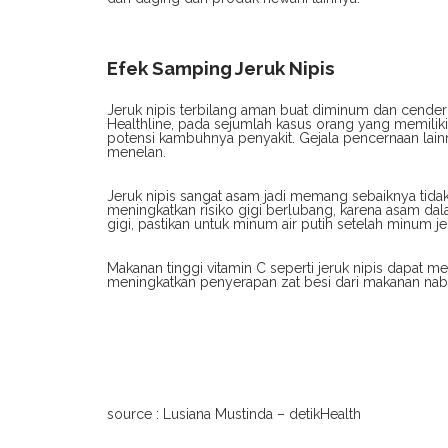
Efek Samping Jeruk Nipis
Jeruk nipis terbilang aman buat diminum dan cenderu
Healthline, pada sejumlah kasus orang yang memilik
potensi kambuhnya penyakit. Gejala pencernaan lain
menelan.
Jeruk nipis sangat asam jadi memang sebaiknya tida
meningkatkan risiko gigi berlubang, karena asam dal
gigi, pastikan untuk minum air putih setelah minum jer
Makanan tinggi vitamin C seperti jeruk nipis dapat
meningkatkan penyerapan zat besi dari makanan naba
source : Lusiana Mustinda – detikHealth