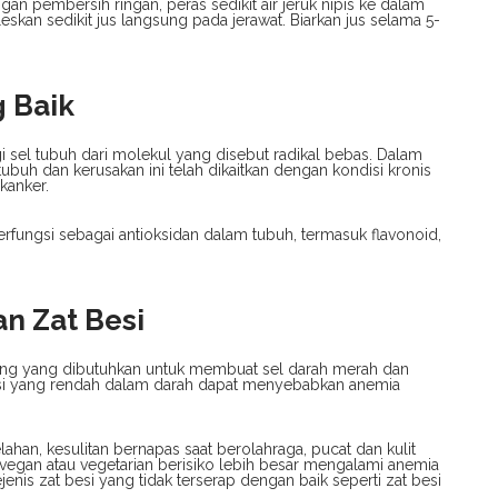
n pembersih ringan, peras sedikit air jeruk nipis ke dalam
leskan sedikit jus langsung pada jerawat. Biarkan jus selama 5-
g Baik
 sel tubuh dari molekul yang disebut radikal bebas. Dalam
tubuh dan kerusakan ini telah dikaitkan dengan kondisi kronis
kanker.
rfungsi sebagai antioksidan dalam tubuh, termasuk flavonoid,
n Zat Besi
penting yang dibutuhkan untuk membuat sel darah merah dan
esi yang rendah dalam darah dapat menyebabkan anemia
lahan, kesulitan bernapas saat berolahraga, pucat dan kulit
egan atau vegetarian berisiko lebih besar mengalami anemia
enis zat besi yang tidak terserap dengan baik seperti zat besi