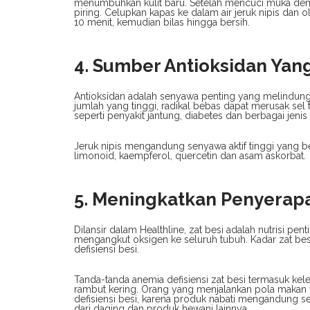
menumbuhkan kulit baru. Setelah mencuci muka denga
piring. Celupkan kapas ke dalam air jeruk nipis dan o
10 menit, kemudian bilas hingga bersih.
4. Sumber Antioksidan Yan
Antioksidan adalah senyawa penting yang melindungi
jumlah yang tinggi, radikal bebas dapat merusak sel 
seperti penyakit jantung, diabetes dan berbagai jenis 
Jeruk nipis mengandung senyawa aktif tinggi yang be
limonoid, kaempferol, quercetin dan asam askorbat.
5. Meningkatkan Penyerapa
Dilansir dalam Healthline, zat besi adalah nutrisi 
mengangkut oksigen ke seluruh tubuh. Kadar zat b
defisiensi besi.
Tanda-tanda anemia defisiensi zat besi termasuk kele
rambut kering. Orang yang menjalankan pola makan v
defisiensi besi, karena produk nabati mengandung sej
dari daging dan produk hewani lainnya.