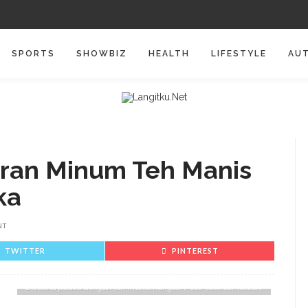
SPORTS
SHOWBIZ
HEALTH
LIFESTYLE
AU
juran Minum Teh Manis
ka
NT
TWITTER
PINTEREST
Berbuka puasa dengan teh manis hangat. (Foto ilustrasi: iStock)