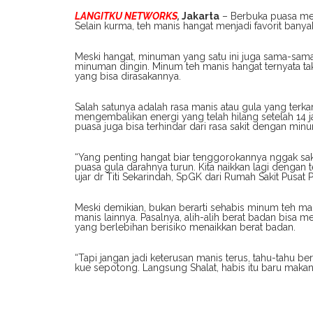
LANGITKU NETWORKS
,
Jakarta
– Berbuka puasa me
Selain kurma, teh manis hangat menjadi favorit ban
Meski hangat, minuman yang satu ini juga sama-sama
minuman dingin. Minum teh manis hangat ternyata tak
yang bisa dirasakannya.
Salah satunya adalah rasa manis atau gula yang te
mengembalikan energi yang telah hilang setelah 14
puasa juga bisa terhindar dari rasa sakit dengan min
“Yang penting hangat biar tenggorokannya nggak sak
puasa gula darahnya turun. Kita naikkan lagi dengan t
ujar dr Titi Sekarindah, SpGK dari Rumah Sakit Pusa
Meski demikian, bukan berarti sehabis minum teh 
manis lainnya. Pasalnya, alih-alih berat badan bis
yang berlebihan berisiko menaikkan berat badan.
“Tapi jangan jadi keterusan manis terus, tahu-tahu ber
kue sepotong. Langsung Shalat, habis itu baru maka