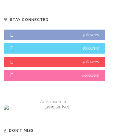
STAY CONNECTED
followers
followers
followers
Followers
- Advertisement -
DON’T MISS