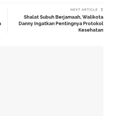
NEXT ARTICLE
Shalat Subuh Berjamaah, Walikota
a
Danny Ingatkan Pentingnya Protokol
Kesehatan
aat Matcha Untuk Kesehatan Tubuh
ni Kata Dokter
at Badan? Ini Temuan Riset Ilmiah
 Dan Stroke