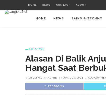
HOME
BLOG
CONTACT
ABOUT
HOME
NEWS
SAINS & TECHNO
LIFESTYLE
Alasan Di Balik An
Hangat Saat Berbu
LIFESTYLE
by
ADMIN
on
APRIL 29, 2021
ADD COMME
FACEBOOK