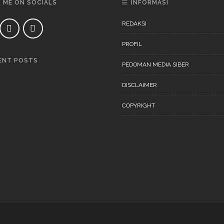
D ME ON SOCIALS
INFORMASI
REDAKSI
PROFIL
ENT POSTS
PEDOMAN MEDIA SIBER
DAERAH
NEWS
DISCLAIMER
COPYRIGHT
DAERAH
NEWS
“Ini Bukan Festival” Akan
Digelar Pertengahan
November 202
DAERAH
NEWS
“Ini Bukan Festival” Akan
Hadirkan Pertunjukan Dan
Workshop Untuk Anak-Anak