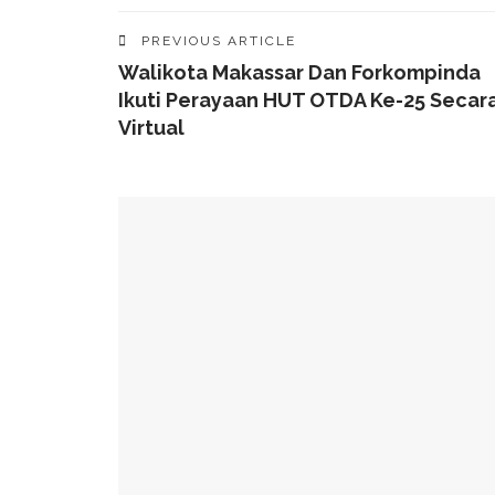
PREVIOUS ARTICLE
Walikota Makassar Dan Forkompinda
Ikuti Perayaan HUT OTDA Ke-25 Secar
Virtual
YOU MIGHT ALSO LIKE
Jadi Minuman Favorit Gen Z, Ini Sederet Manf
Lagi Tren Main Padel Waspadai Saraf Kejepit, I
Butuh Tidur Berapa Lama Untuk Menurunkan Ber
Rajin Minum Kopi Dan Teh Perkecil Risiko Pikun
Fakta Menarik Kopi Dicampur Minyak Zaitun