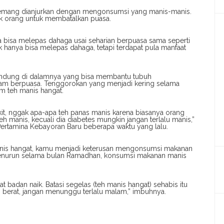
mang dianjurkan dengan mengonsumsi yang manis-manis.
yak orang untuk membatalkan puasa.
 bisa melepas dahaga usai seharian berpuasa sama seperti
 hanya bisa melepas dahaga, tetapi terdapat pula manfaat
rkandung di dalamnya yang bisa membantu tubuh
 jam berpuasa. Tenggorokan yang menjadi kering selama
um teh manis hangat.
it, nggak apa-apa teh panas manis karena biasanya orang
eh manis, kecuali dia diabetes mungkin jangan terlalu manis,”
t Pertamina Kebayoran Baru beberapa waktu yang lalu.
manis hangat, kamu menjadi keterusan mengonsumsi makanan
a menurun selama bulan Ramadhan, konsumsi makanan manis
at badan naik. Batasi segelas (teh manis hangat) sehabis itu
n berat, jangan menunggu terlalu malam,” imbuhnya.