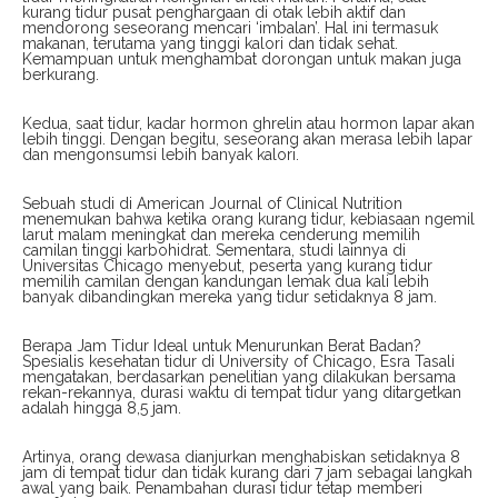
kurang tidur pusat penghargaan di otak lebih aktif dan
mendorong seseorang mencari ‘imbalan’. Hal ini termasuk
makanan, terutama yang tinggi kalori dan tidak sehat.
Kemampuan untuk menghambat dorongan untuk makan juga
berkurang.
Kedua, saat tidur, kadar hormon ghrelin atau hormon lapar akan
lebih tinggi. Dengan begitu, seseorang akan merasa lebih lapar
dan mengonsumsi lebih banyak kalori.
Sebuah studi di American Journal of Clinical Nutrition
menemukan bahwa ketika orang kurang tidur, kebiasaan ngemil
larut malam meningkat dan mereka cenderung memilih
camilan tinggi karbohidrat. Sementara, studi lainnya di
Universitas Chicago menyebut, peserta yang kurang tidur
memilih camilan dengan kandungan lemak dua kali lebih
banyak dibandingkan mereka yang tidur setidaknya 8 jam.
Berapa Jam Tidur Ideal untuk Menurunkan Berat Badan?
Spesialis kesehatan tidur di University of Chicago, Esra Tasali
mengatakan, berdasarkan penelitian yang dilakukan bersama
rekan-rekannya, durasi waktu di tempat tidur yang ditargetkan
adalah hingga 8,5 jam.
Artinya, orang dewasa dianjurkan menghabiskan setidaknya 8
jam di tempat tidur dan tidak kurang dari 7 jam sebagai langkah
awal yang baik. Penambahan durasi tidur tetap memberi