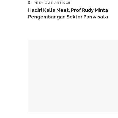
PREVIOUS ARTICLE
Hadiri Kalla Meet, Prof Rudy Minta
Pengembangan Sektor Pariwisata
YOU MIGHT ALSO LIKE
Jadi Minuman Favorit Gen Z, Ini Sederet Manf
Lagi Tren Main Padel Waspadai Saraf Kejepit, I
Butuh Tidur Berapa Lama Untuk Menurunkan Ber
Rajin Minum Kopi Dan Teh Perkecil Risiko Pikun
Fakta Menarik Kopi Dicampur Minyak Zaitun