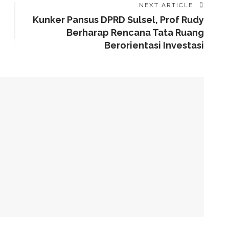
NEXT ARTICLE
Kunker Pansus DPRD Sulsel, Prof Rudy
Berharap Rencana Tata Ruang
Berorientasi Investasi
aat Matcha Untuk Kesehatan Tubuh
ni Kata Dokter
at Badan? Ini Temuan Riset Ilmiah
 Dan Stroke