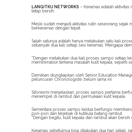
LANGITKU NETWORKS
– Keramas adalah aktivitas 
tetap bersih.
Meski sudah menjadi aktivitas rutin seseorang sejak
berkeramas dengan tepat.
Salah satunya adalah hanya melakukan satu kali pro
sebanyak dua kali setiap sesi keramas. Mengapa dem
“Dengan melakukan dua kali proses sampo setiap ker
meminimalisir terkena masalah kulit kepala, seperti s
Demikian diungkapkan oleh Senior Education Manager
peluncuran Chronologiste, belum lama ini.
Sitoresmi menjelaskan, proses sampo pertama berf
menempel di rambut dan permukaan kulit kepala.
Sementara proses sampo kedua berfungsi membersi
pori-pori dan terjebak di kutikula batang rambut.
“Dengan begitu, kulit kepala dan rambut akan bersih 
Keramas sebetulnya bisa dilakukan dua hari sekali, 