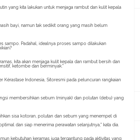
rutin yang kita lakukan untuk menjaga rambut dan kulit kepala
 masih bayi, namun tak sedikit orang yang masih belum
ses sampo. Padahal, idealnya proses sampo dilakukan
ikian?
amas, kita akan menjaga kulit kepala dan rambut bersih dan
ensitif, ketombe dan berminyak.”
 Kérastase Indonesia, Sitoresmi pada peluncuran rangkaian
ungsi membersihkan sebum (minyak) dan polutan (debu) yang
hkan sisa kotoran, polutan dan sebum yang menempel di
optimal dan siap menerima perawatan selanjutnya,” kata dia.
namun kebutuhan keramas juga tergantung pada aktivitas yang