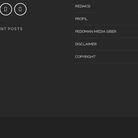
REDAKSI
PROFIL
ENT POSTS
PEDOMAN MEDIA SIBER
DAERAH
NEWS
DISCLAIMER
COPYRIGHT
DAERAH
NEWS
“Ini Bukan Festival” Akan
Digelar Pertengahan
November 202
DAERAH
NEWS
“Ini Bukan Festival” Akan
Hadirkan Pertunjukan Dan
Workshop Untuk Anak-Anak