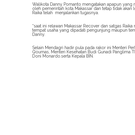
Walikota Danny Pomanto mengatakan apapun yang me
oleh pemerintah kota Makassar dan tetap tidak akan l
Raika telah menjalankan tugasnya.
“saat ini relawan Makassar Recover dan satgas Raika
tempat usaha yang dipadati pengunjung maupun temp
Danny.
Selain Mendagri hadir pula pada rakor ini Menteri P
Qoumas, Menteri Kesehatan Budi Gunadi Panglima TNI 
Doni Monardo.serta Kepala BIN.