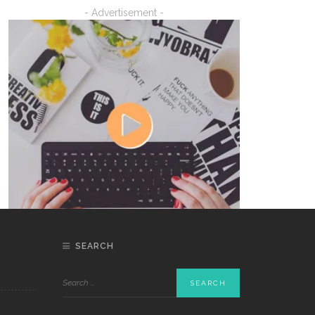
- Advertisement -
SEARCH
DON’T MISS