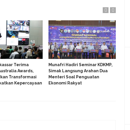
kassar Terima
Munafri Hadiri Seminar KDKMP,
Gub
ustralia Awards,
Simak Langsung Arahan Dua
Den
kan Transformasi
Menteri Soal Penguatan
Kon
gkatkan Kepercayaan
Ekonomi Rakyat
Keu