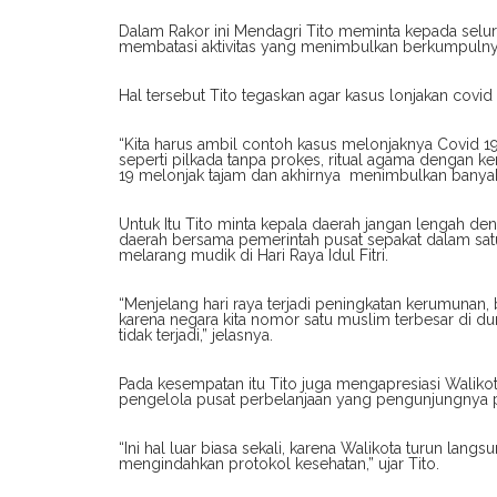
Dalam Rakor ini Mendagri Tito meminta kepada seluru
membatasi aktivitas yang menimbulkan berkumpulny
Hal tersebut Tito tegaskan agar kasus lonjakan covid 19
“Kita harus ambil contoh kasus melonjaknya Covid 19
seperti pilkada tanpa prokes, ritual agama dengan ke
19 melonjak tajam dan akhirnya menimbulkan banyak j
Untuk Itu Tito minta kepala daerah jangan lengah den
daerah bersama pemerintah pusat sepakat dalam sa
melarang mudik di Hari Raya Idul Fitri.
“Menjelang hari raya terjadi peningkatan kerumunan, 
karena negara kita nomor satu muslim terbesar di dun
tidak terjadi,” jelasnya.
Pada kesempatan itu Tito juga mengapresiasi Walik
pengelola pusat perbelanjaan yang pengunjungnya p
“Ini hal luar biasa sekali, karena Walikota turun la
mengindahkan protokol kesehatan,” ujar Tito.