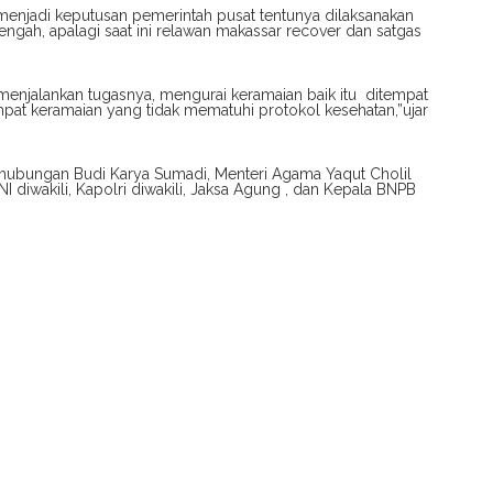
njadi keputusan pemerintah pusat tentunya dilaksanakan
engah, apalagi saat ini relawan makassar recover dan satgas
 menjalankan tugasnya, mengurai keramaian baik itu ditempat
at keramaian yang tidak mematuhi protokol kesehatan,”ujar
erhubungan Budi Karya Sumadi, Menteri Agama Yaqut Cholil
diwakili, Kapolri diwakili, Jaksa Agung , dan Kepala BNPB