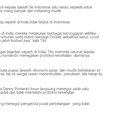
h kepala daerah Se indonesia satu narasi sepakat untuk
a orang banyak dan melarang mudik.
 seperti di India tidak terjadi di Indonesia.
 di India, mereka melakukan berbagai kelonggaran aktifitas
rumunan serta event olahraga Cricket, akibatnya kasus covid
atuh korban jiwa,” kata Tito
gan kejadian seperti di India, Tito meminta seluruh kepala
tu komando menegakan protokol kesehatan, utamanya
buka puasa, tarawih, ekonomi pasar, dan mudik berlebaran ini
ia, hal ini sangat rawan menimbulkan penularan, kita harap itu
ota Danny Pomanto turun langsung menegur salah satu
adat dan tidak mematuhi protokol kesehatan.
ngsung menegur pengelola pusat perbelanjaan yang tidak