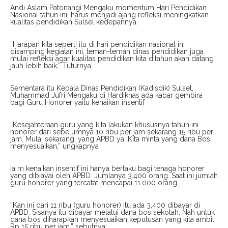
Andi Aslam Patonangi Mengaku momentum Hari Pendidikan
Nasional tahun ini, harus menjadi ajang refleksi meningkatkan
kualitas pendidikan Sulsel kedepannya.
“Harapan kita seperti itu di hari pendidikan nasional ini
disamping kegiatan ini, teman-teman dinas pendidikan juga
mulai refleksi agar kualitas pendidikan kita ditahun akan datang
jauh lebih baik,” Tuturnya.
Sementara itu Kepala Dinas Pendidikan (Kadisdik) Sulsel,
Muhammad Jufri Mengaku di Hardiknas ada kabar gembira
bagi Guru Honorer yaitu kenaikan insentif
“Kesejahteraan guru yang kita lakukan khususnya tahun ini
honorer dari sebelumnya 10 ribu per jam sekarang 15 ribu per
jam. Mulai sekarang, yang APBD ya. Kita minta yang dana Bos
menyesuaikan,” ungkapnya
Ia m kenaikan insentif ini hanya berlaku bagi tenaga honorer
yang dibiayai oleh APBD. Jumlanya 3.400 orang. Saat ini jumlah
guru honorer yang tercatat mencapai 11.000 orang.
“Kan ini dari 11 ribu (guru honorer) itu ada 3,400 dibayar di
APBD. Sisanya itu dibayar melalui dana bos sekolah. Nah untuk
dana bos diharapkan menyesuaikan keputusan yang kita ambil
Rp 15 ribu per jam,” sebutnya.