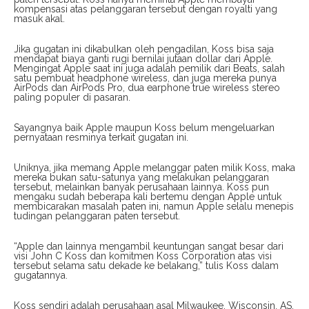
kompensasi atas pelanggaran tersebut dengan royalti yang
masuk akal.
Jika gugatan ini dikabulkan oleh pengadilan, Koss bisa saja
mendapat biaya ganti rugi bernilai jutaan dollar dari Apple.
Mengingat Apple saat ini juga adalah pemilik dari Beats, salah
satu pembuat headphone wireless, dan juga mereka punya
AirPods dan AirPods Pro, dua earphone true wireless stereo
paling populer di pasaran.
Sayangnya baik Apple maupun Koss belum mengeluarkan
pernyataan resminya terkait gugatan ini.
Uniknya, jika memang Apple melanggar paten milik Koss, maka
mereka bukan satu-satunya yang melakukan pelanggaran
tersebut, melainkan banyak perusahaan lainnya. Koss pun
mengaku sudah beberapa kali bertemu dengan Apple untuk
membicarakan masalah paten ini, namun Apple selalu menepis
tudingan pelanggaran paten tersebut.
“Apple dan lainnya mengambil keuntungan sangat besar dari
visi John C Koss dan komitmen Koss Corporation atas visi
tersebut selama satu dekade ke belakang,” tulis Koss dalam
gugatannya.
Koss sendiri adalah perusahaan asal Milwaukee, Wisconsin, AS,