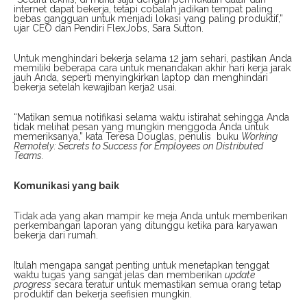
internet dapat bekerja, tetapi cobalah jadikan tempat paling
bebas gangguan untuk menjadi lokasi yang paling produktif,”
ujar CEO dan Pendiri FlexJobs, Sara Sutton.
Untuk menghindari bekerja selama 12 jam sehari, pastikan Anda
memiliki beberapa cara untuk menandakan akhir hari kerja jarak
jauh Anda, seperti menyingkirkan laptop dan menghindari
bekerja setelah kewajiban kerja2 usai.
“Matikan semua notifikasi selama waktu istirahat sehingga Anda
tidak melihat pesan yang mungkin menggoda Anda untuk
memeriksanya,” kata Teresa Douglas, penulis buku
Working
Remotely: Secrets to Success for Employees on Distributed
Teams.
Komunikasi yang baik
Tidak ada yang akan mampir ke meja Anda untuk memberikan
perkembangan laporan yang ditunggu ketika para karyawan
bekerja dari rumah.
Itulah mengapa sangat penting untuk menetapkan tenggat
waktu tugas yang sangat jelas dan memberikan
update
progress
secara teratur untuk memastikan semua orang tetap
produktif dan bekerja seefisien mungkin.