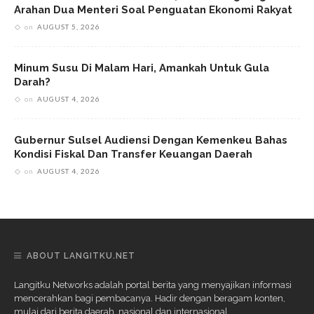
Arahan Dua Menteri Soal Penguatan Ekonomi Rakyat
on
AUGUST 5, 2026
Minum Susu Di Malam Hari, Amankah Untuk Gula
Darah?
on
AUGUST 4, 2026
Gubernur Sulsel Audiensi Dengan Kemenkeu Bahas
Kondisi Fiskal Dan Transfer Keuangan Daerah
on
AUGUST 4, 2026
ABOUT LANGITKU.NET
Langitku Networks adalah portal berita yang menyajikan informasi
mencerahkan bagi pembacanya. Hadir dengan beragam konten,
mulai dari berita daerah, nasional dan internasional.