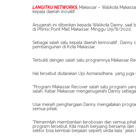
LANGITKU NETWORKS,
Makassar – Walikota Makass
kepala daerah inovatif.
Anugerah ini diberikan kepada Walikota Danny, saat
di Phinisi Point Mall Makassar, Minggu (29/8/2021).
Sebagai salah satu kepala daerah terinovatif , Dann
pembangunan di Kota Makassar.
Terbukti dengan salah satu programnya Makassar R
Hal tersebut diutarakan Upi Asmaradhana yang jug
“Program Makassar Recover salah satu program yang 
salah, Kabar Makassar menganugerahi Danny sebagai k
Usai meraih penghargaan Danny mengatakan programn
semua pihak.
“Pemerintah memberikan terobosan dan semua pihak t
program tersebut. Kita masih berjuang bersama dan
sektor bisa kembali berjalan seperti sedia kala,” jelas