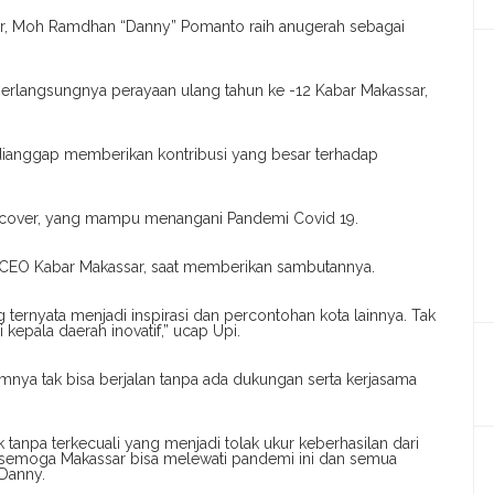
ar, Moh Ramdhan “Danny” Pomanto raih anugerah sebagai
 berlangsungnya perayaan ulang tahun ke -12 Kabar Makassar,
y dianggap memberikan kontribusi yang besar terhadap
ecover, yang mampu menangani Pandemi Covid 19.
a CEO Kabar Makassar, saat memberikan sambutannya.
ternyata menjadi inspirasi dan percontohan kota lainnya. Tak
epala daerah inovatif,” ucap Upi.
ya tak bisa berjalan tanpa ada dukungan serta kerjasama
anpa terkecuali yang menjadi tolak ukur keberhasilan dari
 semoga Makassar bisa melewati pandemi ini dan semua
 Danny.