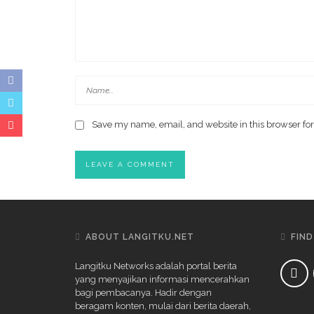
Save my name, email, and website in this browser for
ABOUT LANGITKU.NET
FIND
Langitku Networks adalah portal berita
yang menyajikan informasi mencerahkan
bagi pembacanya. Hadir dengan
beragam konten, mulai dari berita daerah,