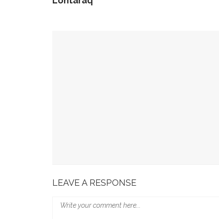
Lontaraq
YOU MIGHT ALSO LIKE
49 Ruas Jalan Program MYP Pemprov Sulsel D
Kominfo Makassar Terima Kunjungan Australia 
Tingkatkan Kepercayaan Publik
Munafri Hadiri Seminar KDKMP, Simak Langsun
Gubernur Sulsel Audiensi Dengan Kemenkeu Ba
Wali Kota Makassar Paparkan Potensi Investasi
LEAVE A RESPONSE