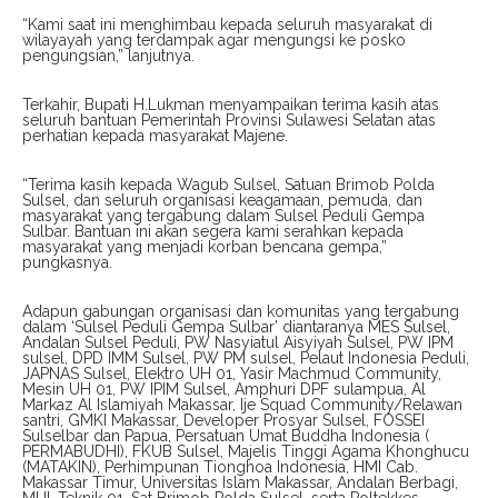
“Kami saat ini menghimbau kepada seluruh masyarakat di
wilayayah yang terdampak agar mengungsi ke posko
pengungsian,” lanjutnya.
Terkahir, Bupati H.Lukman menyampaikan terima kasih atas
seluruh bantuan Pemerintah Provinsi Sulawesi Selatan atas
perhatian kepada masyarakat Majene.
“Terima kasih kepada Wagub Sulsel, Satuan Brimob Polda
Sulsel, dan seluruh organisasi keagamaan, pemuda, dan
masyarakat yang tergabung dalam Sulsel Peduli Gempa
Sulbar. Bantuan ini akan segera kami serahkan kepada
masyarakat yang menjadi korban bencana gempa,”
pungkasnya.
Adapun gabungan organisasi dan komunitas yang tergabung
dalam ‘Sulsel Peduli Gempa Sulbar’ diantaranya MES Sulsel,
Andalan Sulsel Peduli, PW Nasyiatul Aisyiyah Sulsel, PW IPM
sulsel, DPD IMM Sulsel, PW PM sulsel, Pelaut Indonesia Peduli,
JAPNAS Sulsel, Elektro UH 01, Yasir Machmud Community,
Mesin UH 01, PW IPIM Sulsel, Amphuri DPF sulampua, Al
Markaz Al Islamiyah Makassar, Ije Squad Community/Relawan
santri, GMKI Makassar, Developer Prosyar Sulsel, FOSSEI
Sulselbar dan Papua, Persatuan Umat Buddha Indonesia (
PERMABUDHI), FKUB Sulsel, Majelis Tinggi Agama Khonghucu
(MATAKIN), Perhimpunan Tionghoa Indonesia, HMI Cab.
Makassar Timur, Universitas Islam Makassar, Andalan Berbagi,
MUI, Teknik 01, Sat Brimob Polda Sulsel, serta Poltekkes