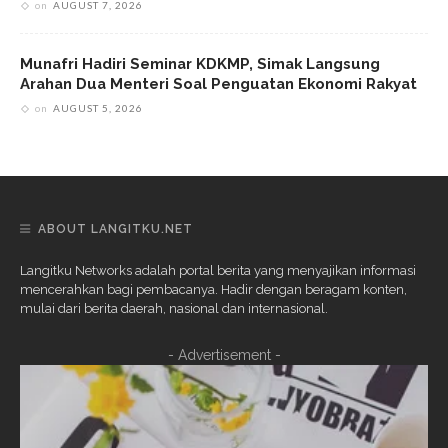
on
AUGUST 7, 2026
Munafri Hadiri Seminar KDKMP, Simak Langsung
Arahan Dua Menteri Soal Penguatan Ekonomi Rakyat
on
AUGUST 5, 2026
ABOUT LANGITKU.NET
Langitku Networks adalah portal berita yang menyajikan informasi
mencerahkan bagi pembacanya. Hadir dengan beragam konten,
mulai dari berita daerah, nasional dan internasional.
- Advertisement -