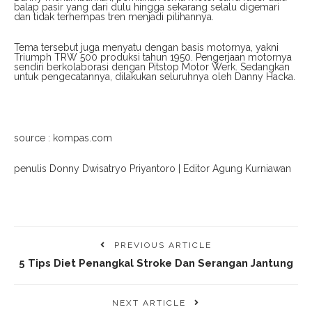
balap pasir yang dari dulu hingga sekarang selalu digemari
dan tidak terhempas tren menjadi pilihannya.
Tema tersebut juga menyatu dengan basis motornya, yakni
Triumph TRW 500 produksi tahun 1950. Pengerjaan motornya
sendiri berkolaborasi dengan Pitstop Motor Werk. Sedangkan
untuk pengecatannya, dilakukan seluruhnya oleh Danny Hacka.
source : kompas.com
penulis Donny Dwisatryo Priyantoro | Editor Agung Kurniawan
PREVIOUS ARTICLE
5 Tips Diet Penangkal Stroke Dan Serangan Jantung
NEXT ARTICLE