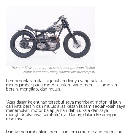
Triumph TRW 500 bergaya sand racer garapan Pitstop
Motor Werk dan Danny Hacka(Dok. Kustomfest)
Pemberontakan atas kejenuhan dirinya yang selalu
menggambar pada motor custom yang memiliki tampilan
bersih, mengilap, dan mulus.
“Atas dasar kejenuhan tersebut saya membuat motor ini jauh
dari kata bersih dan mulus alias kesan kusam seolah-olah saya
menemukan motor balap jaman dahulu kala dan saya
menghidupkannya kembali,” ujar Danny, dalam keterangan
resminya.
Danny menambahkan, pemilihan tema motor sand racer atau