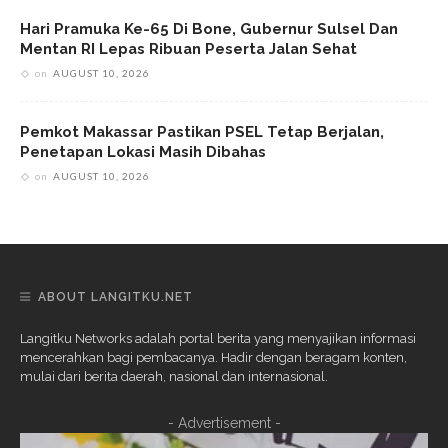
Hari Pramuka Ke-65 Di Bone, Gubernur Sulsel Dan
Mentan RI Lepas Ribuan Peserta Jalan Sehat
on
AUGUST 10, 2026
Pemkot Makassar Pastikan PSEL Tetap Berjalan,
Penetapan Lokasi Masih Dibahas
on
AUGUST 10, 2026
ABOUT LANGITKU.NET
Langitku Networks adalah portal berita yang menyajikan informasi
mencerahkan bagi pembacanya. Hadir dengan beragam konten,
mulai dari berita daerah, nasional dan internasional.
- Advertisement -