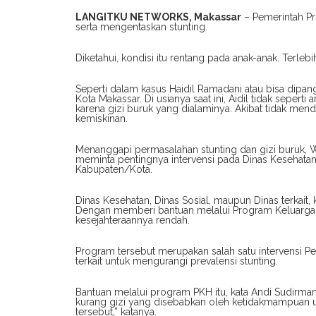
LANGITKU NETWORKS, Makassar
– Pemerintah Pr
serta mengentaskan stunting.
Diketahui, kondisi itu rentang pada anak-anak. Terleb
Seperti dalam kasus Haidil Ramadani atau bisa dipang
Kota Makassar. Di usianya saat ini, Aidil tidak sepert
karena gizi buruk yang dialaminya. Akibat tidak men
kemiskinan.
Menanggapi permasalahan stunting dan gizi buruk, W
meminta pentingnya intervensi pada Dinas Kesehatan, 
Kabupaten/Kota.
Dinas Kesehatan, Dinas Sosial, maupun Dinas terkait,
Dengan memberi bantuan melalui Program Keluarga 
kesejahteraannya rendah.
Program tersebut merupakan salah satu intervensi Pe
terkait untuk mengurangi prevalensi stunting.
Bantuan melalui program PKH itu, kata Andi Sudirman
kurang gizi yang disebabkan oleh ketidakmampuan u
tersebut,” katanya.