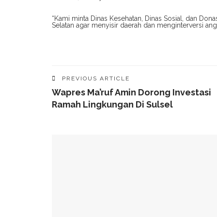
“Kami minta Dinas Kesehatan, Dinas Sosial, dan Donas
Selatan agar menyisir daerah dan menginterversi an
PREVIOUS ARTICLE
Wapres Ma’ruf Amin Dorong Investasi
Ramah Lingkungan Di Sulsel
YOU MIGHT ALSO LIKE
Munafri Hadiri Seminar KDKMP, Simak Langsun
Gubernur Sulsel Audiensi Dengan Kemenkeu Ba
Wali Kota Makassar Paparkan Potensi Investasi