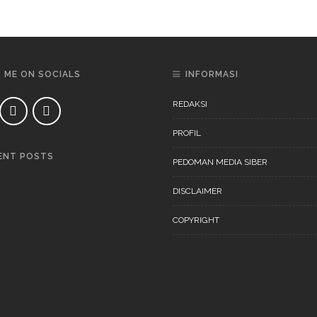
D ME ON SOCIALS
INFORMASI
REDAKSI
PROFIL
ENT POSTS
PEDOMAN MEDIA SIBER
DAERAH
NEWS
DISCLAIMER
COPYRIGHT
DAERAH
NEWS
“Ini Bukan Festival” Akan
Digelar Pertengahan
November 202
DAERAH
NEWS