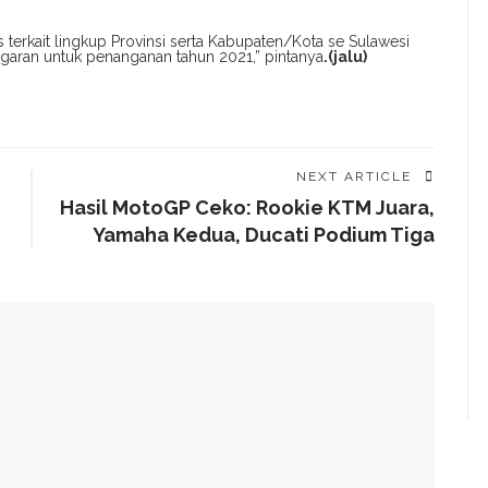
 terkait lingkup Provinsi serta Kabupaten/Kota se Sulawesi
ggaran untuk penanganan tahun 2021,” pintanya
.(jalu)
NEXT ARTICLE
Hasil MotoGP Ceko: Rookie KTM Juara,
Yamaha Kedua, Ducati Podium Tiga
g Arahan Dua Menteri Soal Penguatan Ekonomi Rakyat
has Kondisi Fiskal Dan Transfer Keuangan Daerah
 Di Investment Forum Rakornas APINDO 2026