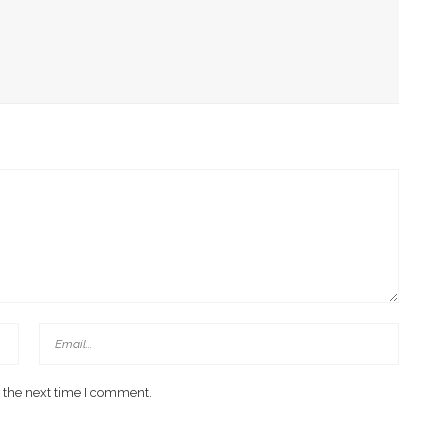
k Di Era Digital Dan Penguatan Ruang Tumbuh
D Kawal Gerakan Pilah Sampah
 the next time I comment.