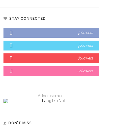
STAY CONNECTED
followers
followers
followers
Followers
- Advertisement -
DON’T MISS