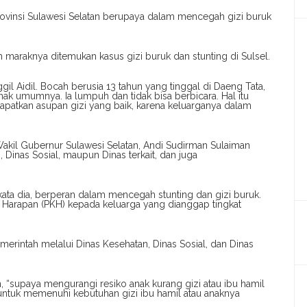
ovinsi Sulawesi Selatan berupaya dalam mencegah gizi buruk
ih maraknya ditemukan kasus gizi buruk dan stunting di Sulsel.
gil Aidil. Bocah berusia 13 tahun yang tinggal di Daeng Tata,
i anak umumnya. Ia lumpuh dan tidak bisa berbicara. Hal itu
dapatkan asupan gizi yang baik, karena keluarganya dalam
akil Gubernur Sulawesi Selatan, Andi Sudirman Sulaiman
Dinas Sosial, maupun Dinas terkait, dan juga
 kata dia, berperan dalam mencegah stunting dan gizi buruk.
Harapan (PKH) kepada keluarga yang dianggap tingkat
merintah melalui Dinas Kesehatan, Dinas Sosial, dan Dinas
, “supaya mengurangi resiko anak kurang gizi atau ibu hamil
ntuk memenuhi kebutuhan gizi ibu hamil atau anaknya