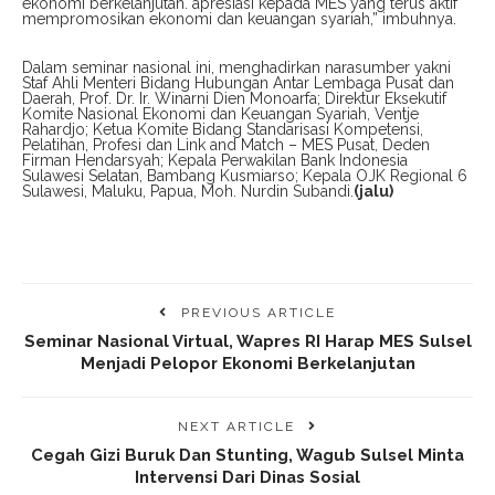
ekonomi berkelanjutan. apresiasi kepada MES yang terus aktif
mempromosikan ekonomi dan keuangan syariah,” imbuhnya.
Dalam seminar nasional ini, menghadirkan narasumber yakni
Staf Ahli Menteri Bidang Hubungan Antar Lembaga Pusat dan
Daerah, Prof. Dr. Ir. Winarni Dien Monoarfa; Direktur Eksekutif
Komite Nasional Ekonomi dan Keuangan Syariah, Ventje
Rahardjo; Ketua Komite Bidang Standarisasi Kompetensi,
Pelatihan, Profesi dan Link and Match – MES Pusat, Deden
Firman Hendarsyah; Kepala Perwakilan Bank Indonesia
Sulawesi Selatan, Bambang Kusmiarso; Kepala OJK Regional 6
Sulawesi, Maluku, Papua, Moh. Nurdin Subandi.
(jalu)
PREVIOUS ARTICLE
Seminar Nasional Virtual, Wapres RI Harap MES Sulsel
Menjadi Pelopor Ekonomi Berkelanjutan
NEXT ARTICLE
Cegah Gizi Buruk Dan Stunting, Wagub Sulsel Minta
Intervensi Dari Dinas Sosial