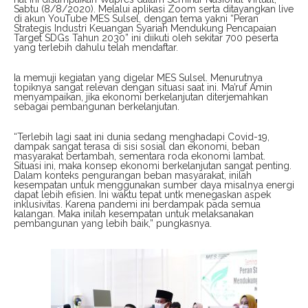
Sabtu (8/8/2020). Melalui aplikasi Zoom serta ditayangkan live
di akun YouTube MES Sulsel, dengan tema yakni “Peran
Strategis Industri Keuangan Syariah Mendukung Pencapaian
Target SDGs Tahun 2030” ini diikuti oleh sekitar 700 peserta
yang terlebih dahulu telah mendaftar.
Ia memuji kegiatan yang digelar MES Sulsel. Menurutnya
topiknya sangat relevan dengan situasi saat ini. Ma’ruf Amin
menyampaikan, jika ekonomi berkelanjutan diterjemahkan
sebagai pembangunan berkelanjutan.
“Terlebih lagi saat ini dunia sedang menghadapi Covid-19,
dampak sangat terasa di sisi sosial dan ekonomi, beban
masyarakat bertambah, sementara roda ekonomi lambat.
Situasi ini, maka konsep ekonomi berkelanjutan sangat penting.
Dalam konteks pengurangan beban masyarakat, inilah
kesempatan untuk menggunakan sumber daya misalnya energi
dapat lebih efisien. Ini waktu tepat untk menegaskan aspek
inklusivitas. Karena pandemi ini berdampak pada semua
kalangan. Maka inilah kesempatan untuk melaksanakan
pembangunan yang lebih baik,” pungkasnya.