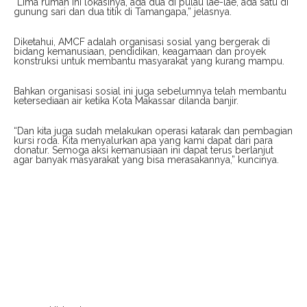
“Lima rumah ini lokasinya, ada dua di pulau lae-lae, ada satu di
gunung sari dan dua titik di Tamangapa,” jelasnya.
Diketahui, AMCF adalah organisasi sosial yang bergerak di
bidang kemanusiaan, pendidikan, keagamaan dan proyek
konstruksi untuk membantu masyarakat yang kurang mampu.
Bahkan organisasi sosial ini juga sebelumnya telah membantu
ketersediaan air ketika Kota Makassar dilanda banjir.
“Dan kita juga sudah melakukan operasi katarak dan pembagian
kursi roda. Kita menyalurkan apa yang kami dapat dari para
donatur. Semoga aksi kemanusiaan ini dapat terus berlanjut
agar banyak masyarakat yang bisa merasakannya,” kuncinya.