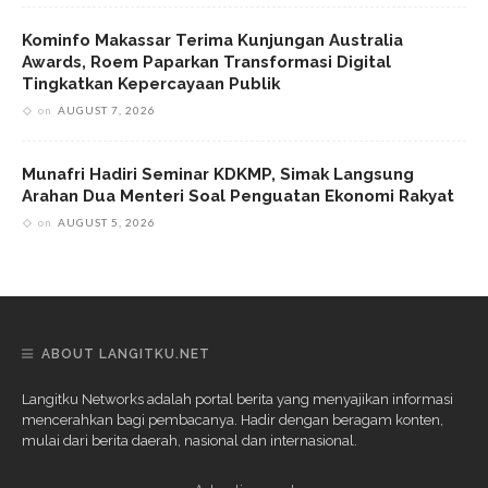
Kominfo Makassar Terima Kunjungan Australia
Awards, Roem Paparkan Transformasi Digital
Tingkatkan Kepercayaan Publik
on
AUGUST 7, 2026
Munafri Hadiri Seminar KDKMP, Simak Langsung
Arahan Dua Menteri Soal Penguatan Ekonomi Rakyat
on
AUGUST 5, 2026
ABOUT LANGITKU.NET
Langitku Networks adalah portal berita yang menyajikan informasi
mencerahkan bagi pembacanya. Hadir dengan beragam konten,
mulai dari berita daerah, nasional dan internasional.