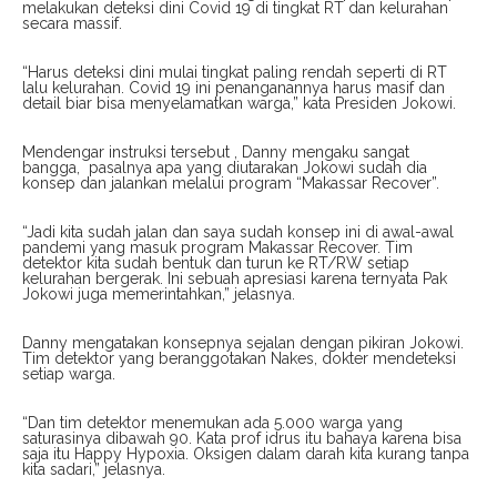
melakukan deteksi dini Covid 19 di tingkat RT dan kelurahan
secara massif.
“Harus deteksi dini mulai tingkat paling rendah seperti di RT
lalu kelurahan. Covid 19 ini penanganannya harus masif dan
detail biar bisa menyelamatkan warga,” kata Presiden Jokowi.
Mendengar instruksi tersebut , Danny mengaku sangat
bangga, pasalnya apa yang diutarakan Jokowi sudah dia
konsep dan jalankan melalui program “Makassar Recover”.
“Jadi kita sudah jalan dan saya sudah konsep ini di awal-awal
pandemi yang masuk program Makassar Recover. Tim
detektor kita sudah bentuk dan turun ke RT/RW setiap
kelurahan bergerak. Ini sebuah apresiasi karena ternyata Pak
Jokowi juga memerintahkan,” jelasnya.
Danny mengatakan konsepnya sejalan dengan pikiran Jokowi.
Tim detektor yang beranggotakan Nakes, dokter mendeteksi
setiap warga.
“Dan tim detektor menemukan ada 5.000 warga yang
saturasinya dibawah 90. Kata prof idrus itu bahaya karena bisa
saja itu Happy Hypoxia. Oksigen dalam darah kita kurang tanpa
kita sadari,” jelasnya.