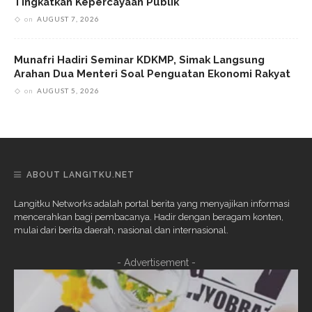
Tingkatkan Kepercayaan Publik
on
AUGUST 7, 2026
Munafri Hadiri Seminar KDKMP, Simak Langsung
Arahan Dua Menteri Soal Penguatan Ekonomi Rakyat
on
AUGUST 5, 2026
ABOUT LANGITKU.NET
Langitku Networks adalah portal berita yang menyajikan informasi
mencerahkan bagi pembacanya. Hadir dengan beragam konten,
mulai dari berita daerah, nasional dan internasional.
- Advertisement -