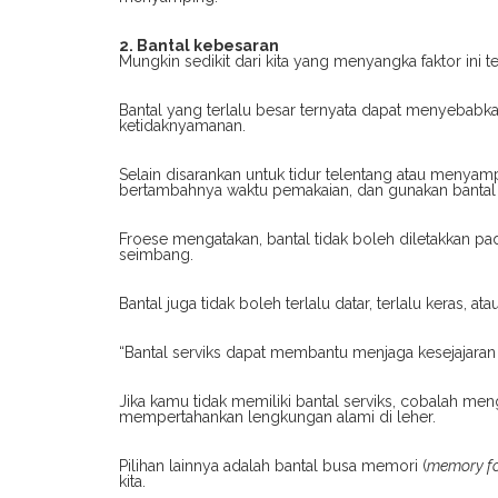
2. Bantal kebesaran
Mungkin sedikit dari kita yang menyangka faktor ini t
Bantal yang terlalu besar ternyata dapat menyebabka
ketidaknyamanan.
Selain disarankan untuk tidur telentang atau menyamp
bertambahnya waktu pemakaian, dan gunakan bantal
Froese mengatakan, bantal tidak boleh diletakkan pad
seimbang.
Bantal juga tidak boleh terlalu datar, terlalu keras, atau
“Bantal serviks dapat membantu menjaga kesejajaran ket
Jika kamu tidak memiliki bantal serviks, cobalah me
mempertahankan lengkungan alami di leher.
Pilihan lainnya adalah bantal busa memori (
memory f
kita.