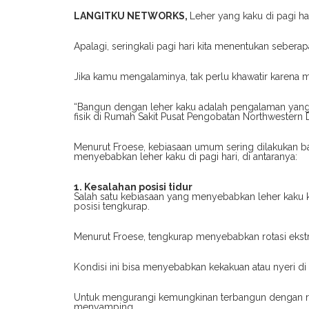
LANGITKU NETWORKS,
Leher yang kaku di pagi h
Apalagi, seringkali pagi hari kita menentukan seberapa
Jika kamu mengalaminya, tak perlu khawatir karena m
“Bangun dengan leher kaku adalah pengalaman yang 
fisik di Rumah Sakit Pusat Pengobatan Northwestern
Menurut Froese, kebiasaan umum sering dilakukan b
menyebabkan leher kaku di pagi hari, di antaranya:
1. Kesalahan posisi tidur
Salah satu kebiasaan yang menyebabkan leher kaku ket
posisi tengkurap.
Menurut Froese, tengkurap menyebabkan rotasi ekstri
Kondisi ini bisa menyebabkan kekakuan atau nyeri di 
Untuk mengurangi kemungkinan terbangun dengan rasa
menyamping.