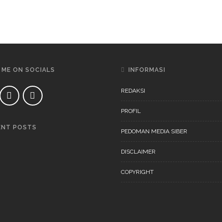
 ME ON SOCIALS
INFORMASI
REDAKSI
PROFIL
ENT POSTS
PEDOMAN MEDIA SIBER
DAERAH
NEWS
DISCLAIMER
COPYRIGHT
DAERAH
NEWS
“Ini Bukan Festival” Akan
Digelar Pertengahan
November 202