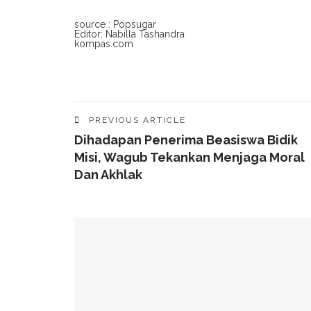
source : Popsugar
Editor: Nabilla Tashandra
kompas.com
PREVIOUS ARTICLE
Dihadapan Penerima Beasiswa Bidik
Misi, Wagub Tekankan Menjaga Moral
Dan Akhlak
YOU MIGHT ALSO LIKE
Minum Susu Di Malam Hari, Amankah Untuk Gul
Ini Yang Terjadi Pada Tubuh Saat Batasi Kons