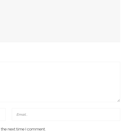
aat Matcha Untuk Kesehatan Tubuh
ya
ni Kata Dokter
 the next time I comment.