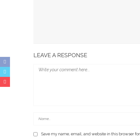
Jadi Minuman Favorit Gen Z, Ini Sederet Manf
Benarkah Keju Bikin Kolesterol Naik? Ini Faktan
Lagi Tren Main Padel Waspadai Saraf Kejepit, I
LEAVE A RESPONSE
Save my name, email, and website in this browser for