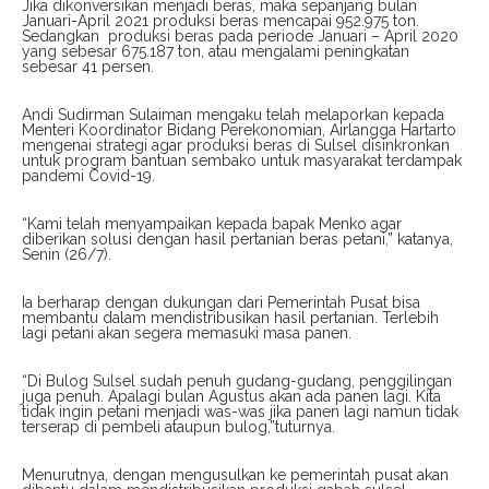
Jika dikonversikan menjadi beras, maka sepanjang bulan
Januari-April 2021 produksi beras mencapai 952.975 ton.
Sedangkan produksi beras pada periode Januari – April 2020
yang sebesar 675.187 ton, atau mengalami peningkatan
sebesar 41 persen.
Andi Sudirman Sulaiman mengaku telah melaporkan kepada
Menteri Koordinator Bidang Perekonomian, Airlangga Hartarto
mengenai strategi agar produksi beras di Sulsel disinkronkan
untuk program bantuan sembako untuk masyarakat terdampak
pandemi Covid-19.
“Kami telah menyampaikan kepada bapak Menko agar
diberikan solusi dengan hasil pertanian beras petani,” katanya,
Senin (26/7).
Ia berharap dengan dukungan dari Pemerintah Pusat bisa
membantu dalam mendistribusikan hasil pertanian. Terlebih
lagi petani akan segera memasuki masa panen.
“Di Bulog Sulsel sudah penuh gudang-gudang, penggilingan
juga penuh. Apalagi bulan Agustus akan ada panen lagi. Kita
tidak ingin petani menjadi was-was jika panen lagi namun tidak
terserap di pembeli ataupun bulog,”tuturnya.
Menurutnya, dengan mengusulkan ke pemerintah pusat akan