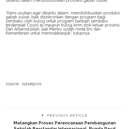
dibantu dalam mendistribusikan produksi gabah sulsel.
“Kami usulkan agar dibantu dalam mendistribusikan produksi
gabah sulsel, baik disinkronkan dengan program bagi
sembako oleh bulog untuk program bantuan sembako
terdampak Covid-19 maupun bulog kirim stok keluar provinsi.
Dan Alhamdulillah, pak Menko sudah minta tim dari
Kementerian untuk menindaklanjuti,” tutupnya.
source : sulselprov
PREVIOUS ARTICLE
Matangkan Proses Perencanaan Pembangunan
Sekolah Berstandar Internasional, Bunda Paud