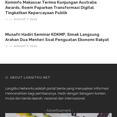
Kominfo Makassar Terima Kunjungan Australia
Awards, Roem Paparkan Transformasi Digital
Tingkatkan Kepercayaan Publik
on
AUGUST 7, 2026
Munafri Hadiri Seminar KDKMP, Simak Langsung
Arahan Dua Menteri Soal Penguatan Ekonomi Rakyat
on
AUGUST 5, 2026
ABOUT LANGITKU.NET
Langitku Networks adalah portal berita yang menyajikan informasi
mencerahkan bagi pembacanya. Hadir dengan beragam konten,
mulai dari berita daerah, nasional dan internasional.
- Advertisement -