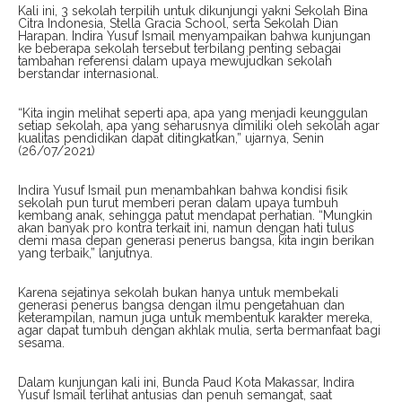
Kali ini, 3 sekolah terpilih untuk dikunjungi yakni Sekolah Bina
Citra Indonesia, Stella Gracia School, serta Sekolah Dian
Harapan. Indira Yusuf Ismail menyampaikan bahwa kunjungan
ke beberapa sekolah tersebut terbilang penting sebagai
tambahan referensi dalam upaya mewujudkan sekolah
berstandar internasional.
“Kita ingin melihat seperti apa, apa yang menjadi keunggulan
setiap sekolah, apa yang seharusnya dimiliki oleh sekolah agar
kualitas pendidikan dapat ditingkatkan,” ujarnya, Senin
(26/07/2021)
Indira Yusuf Ismail pun menambahkan bahwa kondisi fisik
sekolah pun turut memberi peran dalam upaya tumbuh
kembang anak, sehingga patut mendapat perhatian. “Mungkin
akan banyak pro kontra terkait ini, namun dengan hati tulus
demi masa depan generasi penerus bangsa, kita ingin berikan
yang terbaik,” lanjutnya.
Karena sejatinya sekolah bukan hanya untuk membekali
generasi penerus bangsa dengan ilmu pengetahuan dan
keterampilan, namun juga untuk membentuk karakter mereka,
agar dapat tumbuh dengan akhlak mulia, serta bermanfaat bagi
sesama.
Dalam kunjungan kali ini, Bunda Paud Kota Makassar, Indira
Yusuf Ismail terlihat antusias dan penuh semangat, saat