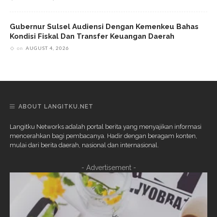
Gubernur Sulsel Audiensi Dengan Kemenkeu Bahas
Kondisi Fiskal Dan Transfer Keuangan Daerah
on
AUGUST 4, 2026
ABOUT LANGITKU.NET
Langitku Networks adalah portal berita yang menyajikan informasi
mencerahkan bagi pembacanya. Hadir dengan beragam konten,
mulai dari berita daerah, nasional dan internasional.
- Advertisement -