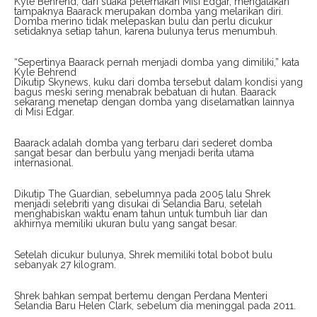
Kyle Behrend, dari suaka peternakan Misi Edgar, mengatakan
tampaknya Baarack merupakan domba yang melarikan diri.
Domba merino tidak melepaskan bulu dan perlu dicukur
setidaknya setiap tahun, karena bulunya terus menumbuh.
“Sepertinya Baarack pernah menjadi domba yang dimiliki,” kata
Kyle Behrend
Dikutip Skynews, kuku dari domba tersebut dalam kondisi yang
bagus meski sering menabrak bebatuan di hutan. Baarack
sekarang menetap dengan domba yang diselamatkan lainnya
di Misi Edgar.
Baarack adalah domba yang terbaru dari sederet domba
sangat besar dan berbulu yang menjadi berita utama
internasional.
Dikutip The Guardian, sebelumnya pada 2005 lalu Shrek
menjadi selebriti yang disukai di Selandia Baru, setelah
menghabiskan waktu enam tahun untuk tumbuh liar dan
akhirnya memiliki ukuran bulu yang sangat besar.
Setelah dicukur bulunya, Shrek memiliki total bobot bulu
sebanyak 27 kilogram.
Shrek bahkan sempat bertemu dengan Perdana Menteri
Selandia Baru Helen Clark, sebelum dia meninggal pada 2011.