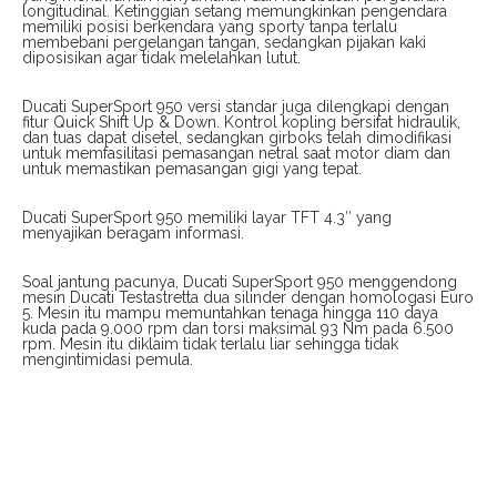
longitudinal. Ketinggian setang memungkinkan pengendara
memiliki posisi berkendara yang sporty tanpa terlalu
membebani pergelangan tangan, sedangkan pijakan kaki
diposisikan agar tidak melelahkan lutut.
Ducati SuperSport 950 versi standar juga dilengkapi dengan
fitur Quick Shift Up & Down. Kontrol kopling bersifat hidraulik,
dan tuas dapat disetel, sedangkan girboks telah dimodifikasi
untuk memfasilitasi pemasangan netral saat motor diam dan
untuk memastikan pemasangan gigi yang tepat.
Ducati SuperSport 950 memiliki layar TFT 4.3″ yang
menyajikan beragam informasi.
Soal jantung pacunya, Ducati SuperSport 950 menggendong
mesin Ducati Testastretta dua silinder dengan homologasi Euro
5. Mesin itu mampu memuntahkan tenaga hingga 110 daya
kuda pada 9.000 rpm dan torsi maksimal 93 Nm pada 6.500
rpm. Mesin itu diklaim tidak terlalu liar sehingga tidak
mengintimidasi pemula.