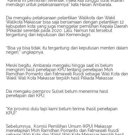
“Karena ini pemilihan serentak, maka kita tunggu surat edaran
mendagri untuk pelaksanaannya” kata Hasan Ambarala.
Dia mengaku pelaksanaan pelantikan Walikota dan Wakil
Walikota Makassar bisa saja bersamaan dengan pelantikan 12
kabupaten kota yang juga menggelar pemilihan Kepala Daerah
(Pilkada) serentak pada 2020. Lalu. Namun hal tersebut
tergantung dari keputusan dari Kemendagri.
“Bisa ya bisa tidak, itu tergantung dari keputusan menteri dalam
negeri,” ungkapnya.
Meski begitu, Ambarala mengaku hingga saat ini belum
mengirim hasil penetapan KPU tentang penetapan Moh
Ramdhan Pomanto dan Fatmawati Rusdi sebagai Wali Kota dan
Wakil Wali Kota Makassar terpilih hasil Pilkada Makassar.
Dia mengaku pemprov Sulsel belum menerima hasil
penetapan dari KPU.
“Ke provinsi dulu tapi kami belum terima (hasil penetapan
KPU)”
Sebelumnya, Komisi Pemilihan Umum (KPU) Makassar
menetapkan Moh Ramdhan Pomanto dan Fatmawati Rusdi
sebagai Wali Kota dan Wakil Wali Kota Makassar terpilih hasil