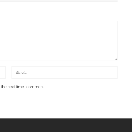
 Di Investment Forum Rakornas APINDO 2026
 the next time I comment.