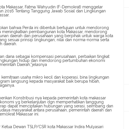
ta Makassar, Fatma Wahyudin (F-Demokrat) menggelar
ahun 2016 Tentang Tanggung Jawab Sosial dan Lingkungan
ssar.
an bahwa Perda ini dibentuk bertujuan untuk mendorong
tu meningkatkan pembangunan kota Makassar, mendorong
nan daerah dan perusahaan yang berpihak untuk warga kota
ng sesuai prinsip lingkungan, nilai dan norma-norma serta
h daerah.
tuan dana sebagai kompensasi perusahaan, perbaikan tingkat
si lingkungan hidup dan mendorong pertumbuhan ekonomi
merintah Daerah,”jelasnya
emitraan usaha mikro kecil dan koperasi, bina lingkungan
ogram langsung kepada masyarakat baik berupa hibah,
bagainya.
rikan Konstribusi nya kepada pemerintah kota makassar
konomi yg berkelanjutan dgn memperhatikan tanggung
harap dapat menciptakan hubungan yang serasi, seimbang dan
 budaya masyarakat antara perusahaan, pemerintah daerah dan
Demokrat Makassar ini.
r Ketua Dewan TSLP/CSR kota Makassar Indira Mulyasari