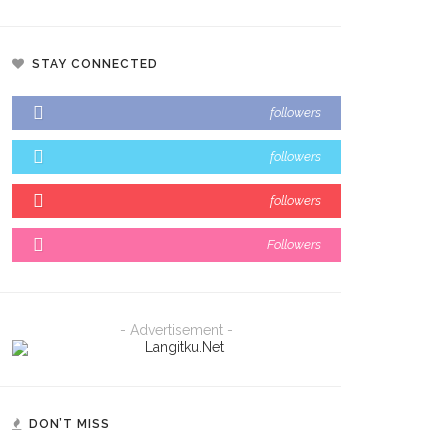
STAY CONNECTED
followers
followers
followers
Followers
- Advertisement -
DON’T MISS