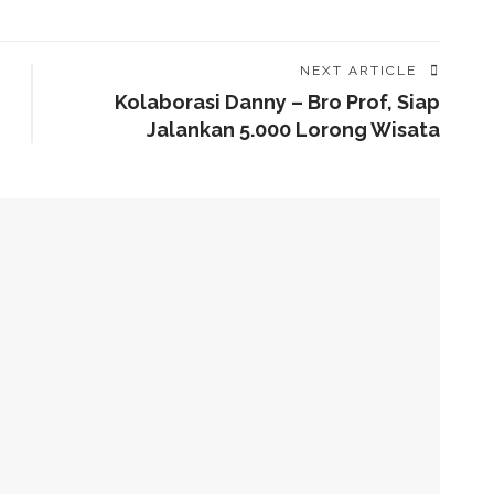
NEXT ARTICLE
Kolaborasi Danny – Bro Prof, Siap
Jalankan 5.000 Lorong Wisata
alam Tahap Pengerjaan
Awards, Roem Paparkan Transformasi Digital
g Arahan Dua Menteri Soal Penguatan Ekonomi Rakyat
has Kondisi Fiskal Dan Transfer Keuangan Daerah