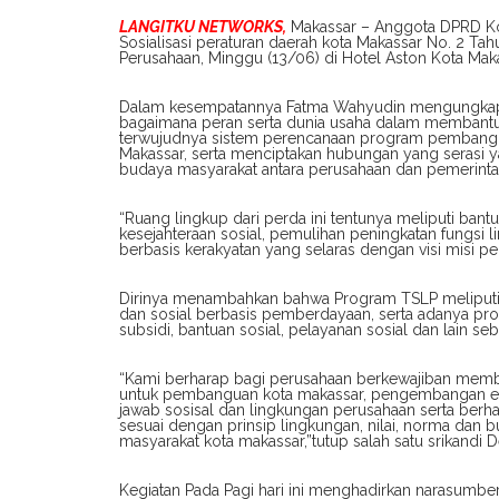
LANGITKU NETWORKS,
Makassar – Anggota DPRD Ko
Sosialisasi peraturan daerah kota Makassar No. 2 T
Perusahaan, Minggu (13/06) di Hotel Aston Kota Maka
Dalam kesempatannya Fatma Wahyudin mengungkapk
bagaimana peran serta dunia usaha dalam memban
terwujudnya sistem perencanaan program pembangu
Makassar, serta menciptakan hubungan yang serasi ya
budaya masyarakat antara perusahaan dan pemerinta
“Ruang lingkup dari perda ini tentunya meliputi ban
kesejahteraan sosial, pemulihan peningkatan fung
berbasis kerakyatan yang selaras dengan visi misi pe
Dirinya menambahkan bahwa Program TSLP meliputi k
dan sosial berbasis pemberdayaan, serta adanya pr
subsidi, bantuan sosial, pelayanan sosial dan lain se
“Kami berharap bagi perusahaan berkewajiban membe
untuk pembanguan kota makassar, pengembangan e
jawab sosisal dan lingkungan perusahaan serta ber
sesuai dengan prinsip lingkungan, nilai, norma dan
masyarakat kota makassar,”tutup salah satu srikandi 
Kegiatan Pada Pagi hari ini menghadirkan narasumbe