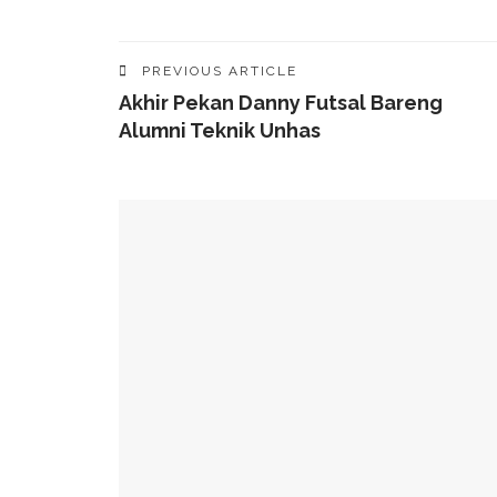
PREVIOUS ARTICLE
Akhir Pekan Danny Futsal Bareng
Alumni Teknik Unhas
YOU MIGHT ALSO LIKE
49 Ruas Jalan Program MYP Pemprov Sulsel D
Kominfo Makassar Terima Kunjungan Australia 
Tingkatkan Kepercayaan Publik
Munafri Hadiri Seminar KDKMP, Simak Langsun
Gubernur Sulsel Audiensi Dengan Kemenkeu Ba