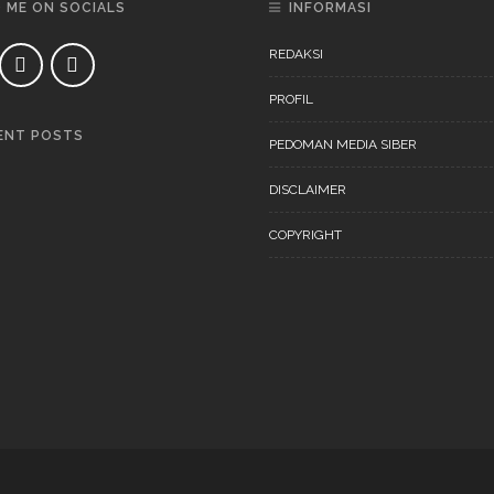
D ME ON SOCIALS
INFORMASI
REDAKSI
PROFIL
ENT POSTS
PEDOMAN MEDIA SIBER
DAERAH
NEWS
DISCLAIMER
COPYRIGHT
DAERAH
NEWS
“Ini Bukan Festival” Akan
Digelar Pertengahan
November 202
DAERAH
NEWS
“Ini Bukan Festival” Akan
Hadirkan Pertunjukan Dan
Workshop Untuk Anak-Anak